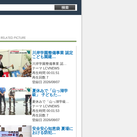
川岸学園整備事業 認定
こども園建…
川岸学園整備事業 認…
テーマ LCVNEWS
再生時間 00:01:51
再生回数 7
登録日 2026/08/07
夏休みで「山っ湖学
級」 子どもた…
夏休みで「山っ湖学級…
テーマ LCVNEWS
再生時間 00:01:53
再生回数 7
登録日 2026/08/07
安全安心知恵袋 夏場に
おける防犯…