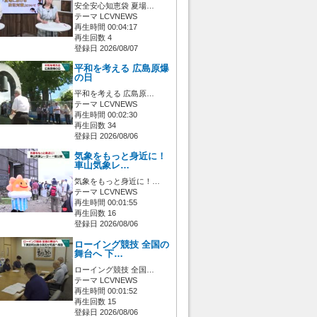
安全安心知恵袋 夏場…
テーマ LCVNEWS
再生時間 00:04:17
再生回数 4
登録日 2026/08/07
平和を考える 広島原爆
の日
平和を考える 広島原…
テーマ LCVNEWS
再生時間 00:02:30
再生回数 34
登録日 2026/08/06
気象をもっと身近に！
車山気象レ…
気象をもっと身近に！…
テーマ LCVNEWS
再生時間 00:01:55
再生回数 16
登録日 2026/08/06
ローイング競技 全国の
舞台へ 下…
ローイング競技 全国…
テーマ LCVNEWS
再生時間 00:01:52
再生回数 15
登録日 2026/08/06