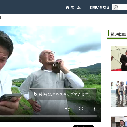
細
5
秒後にCMをスキップできます。