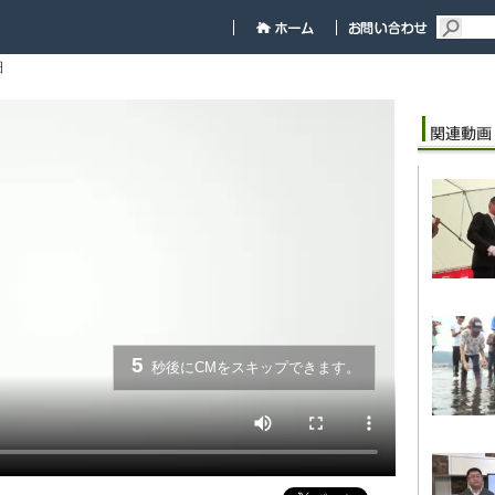
細
5
秒後にCMをスキップできます。