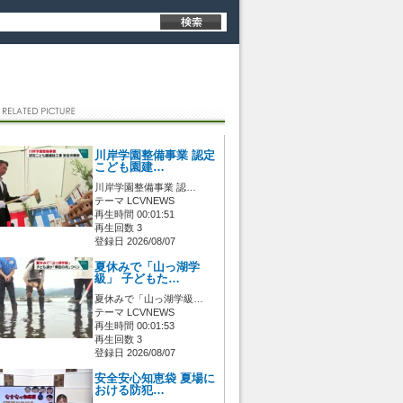
川岸学園整備事業 認定
こども園建…
川岸学園整備事業 認…
テーマ LCVNEWS
再生時間 00:01:51
再生回数 3
登録日 2026/08/07
夏休みで「山っ湖学
級」 子どもた…
夏休みで「山っ湖学級…
テーマ LCVNEWS
再生時間 00:01:53
再生回数 3
登録日 2026/08/07
安全安心知恵袋 夏場に
おける防犯…