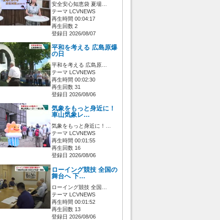
安全安心知恵袋 夏場…
テーマ LCVNEWS
再生時間 00:04:17
再生回数 2
登録日 2026/08/07
平和を考える 広島原爆
の日
平和を考える 広島原…
テーマ LCVNEWS
再生時間 00:02:30
再生回数 31
登録日 2026/08/06
気象をもっと身近に！
車山気象レ…
気象をもっと身近に！…
テーマ LCVNEWS
再生時間 00:01:55
再生回数 16
登録日 2026/08/06
ローイング競技 全国の
舞台へ 下…
ローイング競技 全国…
テーマ LCVNEWS
再生時間 00:01:52
再生回数 13
登録日 2026/08/06