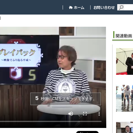
細
5
秒後にCMをスキップできます。