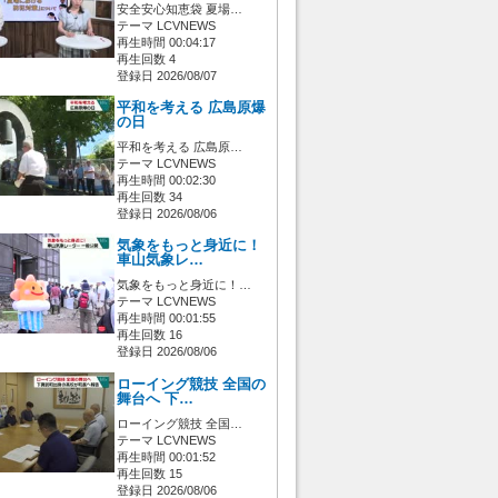
安全安心知恵袋 夏場…
テーマ LCVNEWS
再生時間 00:04:17
再生回数 4
登録日 2026/08/07
平和を考える 広島原爆
の日
平和を考える 広島原…
テーマ LCVNEWS
再生時間 00:02:30
再生回数 34
登録日 2026/08/06
気象をもっと身近に！
車山気象レ…
気象をもっと身近に！…
テーマ LCVNEWS
再生時間 00:01:55
再生回数 16
登録日 2026/08/06
ローイング競技 全国の
舞台へ 下…
ローイング競技 全国…
テーマ LCVNEWS
再生時間 00:01:52
再生回数 15
登録日 2026/08/06