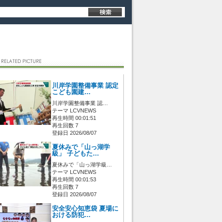
川岸学園整備事業 認定
こども園建…
川岸学園整備事業 認…
テーマ LCVNEWS
再生時間 00:01:51
再生回数 7
登録日 2026/08/07
夏休みで「山っ湖学
級」 子どもた…
夏休みで「山っ湖学級…
テーマ LCVNEWS
再生時間 00:01:53
再生回数 7
登録日 2026/08/07
安全安心知恵袋 夏場に
おける防犯…