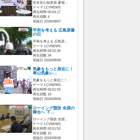
安全安心知恵袋 夏場…
テーマ LCVNEWS
再生時間 00:04:17
再生回数 4
登録日 2026/08/07
平和を考える 広島原爆
の日
平和を考える 広島原…
テーマ LCVNEWS
再生時間 00:02:30
再生回数 34
登録日 2026/08/06
気象をもっと身近に！
車山気象レ…
気象をもっと身近に！…
テーマ LCVNEWS
再生時間 00:01:55
再生回数 16
登録日 2026/08/06
ローイング競技 全国の
舞台へ 下…
ローイング競技 全国…
テーマ LCVNEWS
再生時間 00:01:52
再生回数 15
登録日 2026/08/06