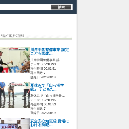
川岸学園整備事業 認定
こども園建…
川岸学園整備事業 認…
テーマ LCVNEWS
再生時間 00:01:51
再生回数 7
登録日 2026/08/07
夏休みで「山っ湖学
級」 子どもた…
夏休みで「山っ湖学級…
テーマ LCVNEWS
再生時間 00:01:53
再生回数 7
登録日 2026/08/07
安全安心知恵袋 夏場に
おける防犯…