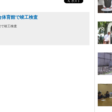
合体育館で竣工検査
館で竣工検査