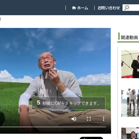
細
5
秒後にCMをスキップできます。