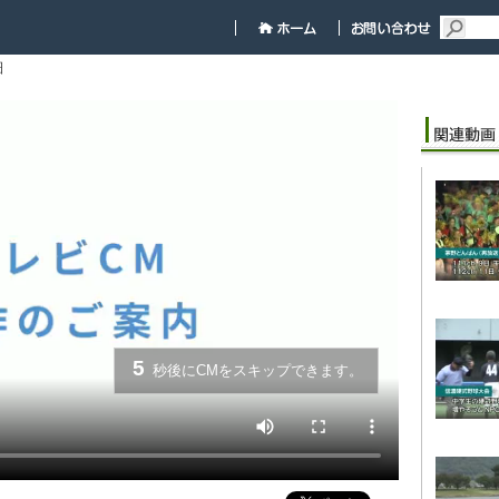
細
5
秒後にCMをスキップできます。