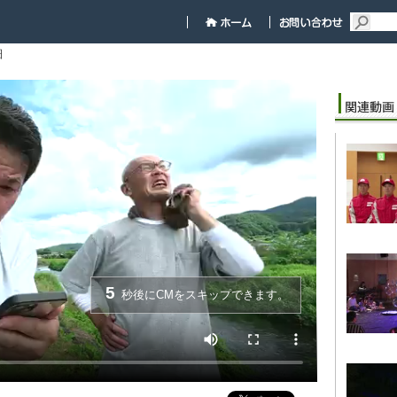
細
5
秒後にCMをスキップできます。