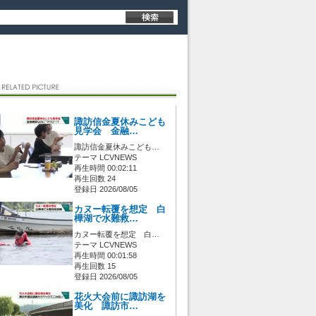
諏訪信金夏休みこども
見学会 金融…
諏訪信金夏休みこども…
テーマ LCVNEWS
再生時間 00:02:11
再生回数 24
登録日 2026/08/05
カヌー転覆を想定 白
樺湖で水難救…
カヌー転覆を想定 白…
テーマ LCVNEWS
再生時間 00:01:58
再生回数 15
登録日 2026/08/05
花火大会前に諏訪湖を
美化 諏訪市…