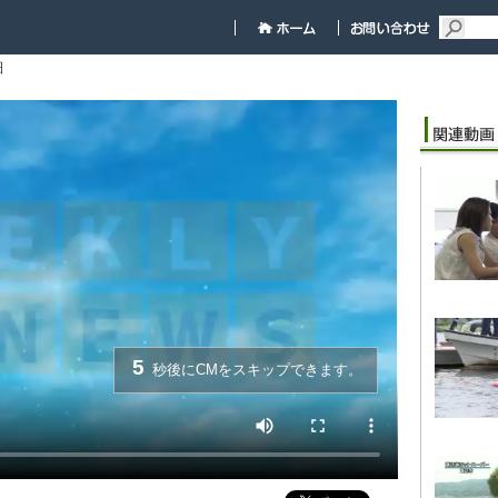
細
5
秒後にCMをスキップできます。