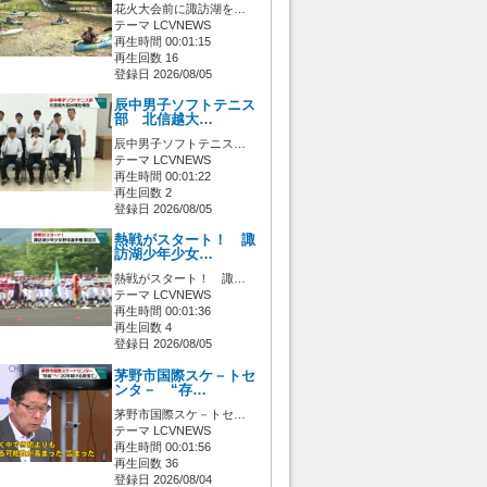
花火大会前に諏訪湖を…
テーマ LCVNEWS
再生時間 00:01:15
再生回数 16
登録日 2026/08/05
辰中男子ソフトテニス
部 北信越大…
辰中男子ソフトテニス…
テーマ LCVNEWS
再生時間 00:01:22
再生回数 2
登録日 2026/08/05
熱戦がスタート！ 諏
訪湖少年少女…
熱戦がスタート！ 諏…
テーマ LCVNEWS
再生時間 00:01:36
再生回数 4
登録日 2026/08/05
茅野市国際スケ－トセ
ンタ－ “存…
茅野市国際スケ－トセ…
テーマ LCVNEWS
再生時間 00:01:56
再生回数 36
登録日 2026/08/04