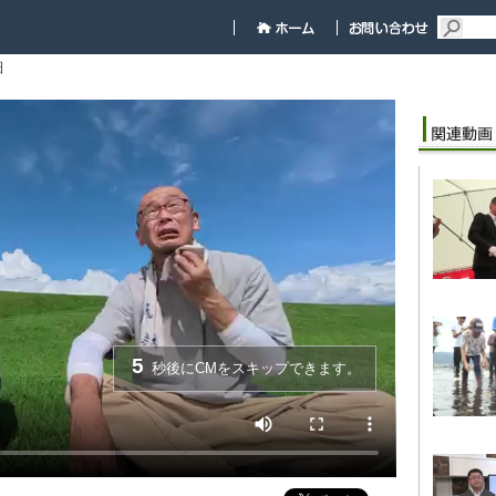
細
5
秒後にCMをスキップできます。