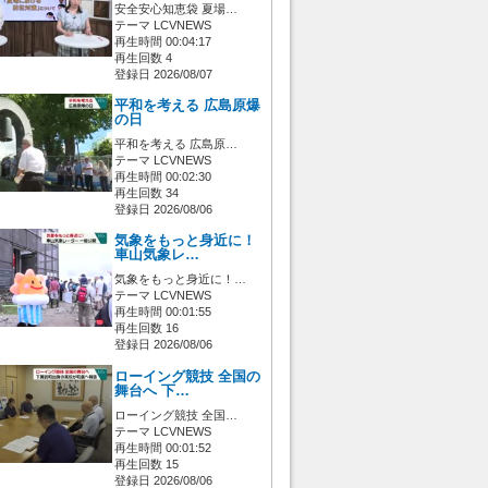
安全安心知恵袋 夏場…
テーマ LCVNEWS
再生時間 00:04:17
再生回数 4
登録日 2026/08/07
平和を考える 広島原爆
の日
平和を考える 広島原…
テーマ LCVNEWS
再生時間 00:02:30
再生回数 34
登録日 2026/08/06
気象をもっと身近に！
車山気象レ…
気象をもっと身近に！…
テーマ LCVNEWS
再生時間 00:01:55
再生回数 16
登録日 2026/08/06
ローイング競技 全国の
舞台へ 下…
ローイング競技 全国…
テーマ LCVNEWS
再生時間 00:01:52
再生回数 15
登録日 2026/08/06