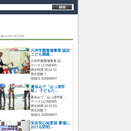
川岸学園整備事業 認定
こども園建…
川岸学園整備事業 認…
テーマ LCVNEWS
再生時間 00:01:51
再生回数 7
登録日 2026/08/07
夏休みで「山っ湖学
級」 子どもた…
夏休みで「山っ湖学級…
テーマ LCVNEWS
再生時間 00:01:53
再生回数 7
登録日 2026/08/07
安全安心知恵袋 夏場に
おける防犯…