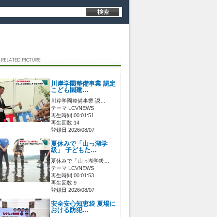
川岸学園整備事業 認定
こども園建…
川岸学園整備事業 認…
テーマ LCVNEWS
再生時間 00:01:51
再生回数 14
登録日 2026/08/07
夏休みで「山っ湖学
級」 子どもた…
夏休みで「山っ湖学級…
テーマ LCVNEWS
再生時間 00:01:53
再生回数 9
登録日 2026/08/07
安全安心知恵袋 夏場に
おける防犯…