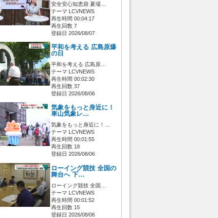
安全安心知恵袋 夏場…
テーマ LCVNEWS
再生時間 00:04:17
再生回数 7
登録日 2026/08/07
平和を考える 広島原爆
の日
平和を考える 広島原…
テーマ LCVNEWS
再生時間 00:02:30
再生回数 37
登録日 2026/08/06
気象をもっと身近に！
車山気象レ…
気象をもっと身近に！…
テーマ LCVNEWS
再生時間 00:01:55
再生回数 18
登録日 2026/08/06
ローイング競技 全国の
舞台へ 下…
ローイング競技 全国…
テーマ LCVNEWS
再生時間 00:01:52
再生回数 15
登録日 2026/08/06