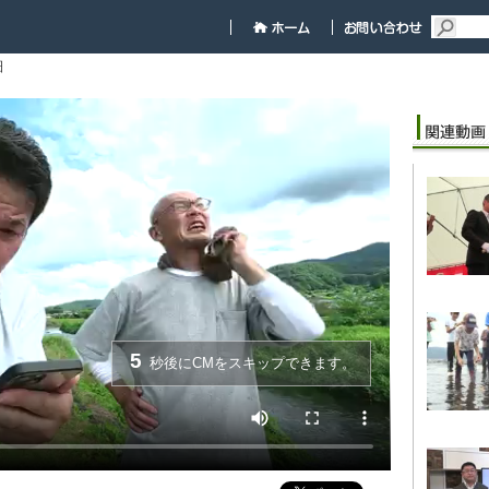
細
5
秒後にCMをスキップできます。