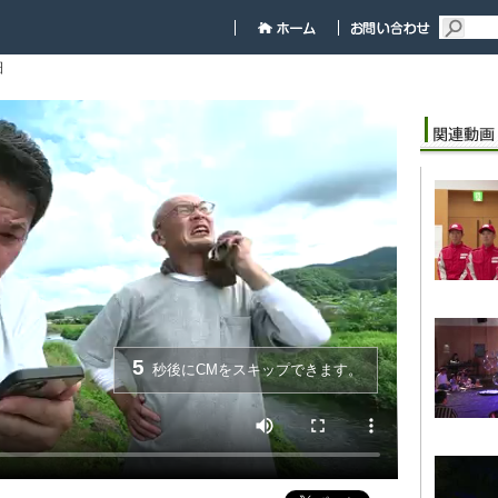
細
5
秒後にCMをスキップできます。