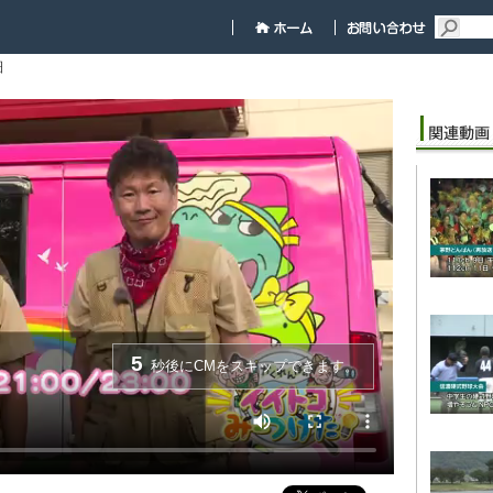
細
5
秒後にCMをスキップできます。