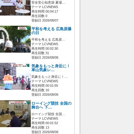
安全安心知恵袋 夏場…
テーマ LCVNEWS
再生時間 00:04:17
再生回数 0
登録日 2026/08/07
平和を考える 広島原爆
の日
平和を考える 広島原…
テーマ LCVNEWS
再生時間 00:02:30
再生回数 31
登録日 2026/08/06
気象をもっと身近に！
車山気象レ…
気象をもっと身近に！…
テーマ LCVNEWS
再生時間 00:01:55
再生回数 16
登録日 2026/08/06
ローイング競技 全国の
舞台へ 下…
ローイング競技 全国…
テーマ LCVNEWS
再生時間 00:01:52
再生回数 13
登録日 2026/08/06