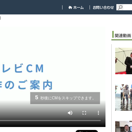
細
5
秒後にCMをスキップできます。