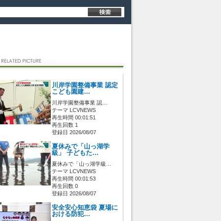
川岸学園整備事業 認定
こども園建…
川岸学園整備事業 認…
テーマ LCVNEWS
再生時間 00:01:51
再生回数 1
登録日 2026/08/07
夏休みで「山っ湖学
級」 子どもた…
夏休みで「山っ湖学級…
テーマ LCVNEWS
再生時間 00:01:53
再生回数 0
登録日 2026/08/07
安全安心知恵袋 夏場に
おける防犯…