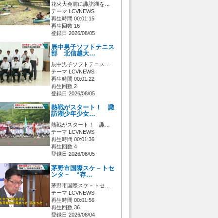
花火大会前に諏訪湖を…
テーマ LCVNEWS
再生時間 00:01:15
再生回数 16
登録日 2026/08/05
辰中男子ソフトテニス
部 北信越大…
辰中男子ソフトテニス…
テーマ LCVNEWS
再生時間 00:01:22
再生回数 2
登録日 2026/08/05
熱戦がスタート！ 諏
訪湖少年少女…
熱戦がスタート！ 諏…
テーマ LCVNEWS
再生時間 00:01:36
再生回数 4
登録日 2026/08/05
茅野市国際スケ－トセ
ンタ－ “存…
茅野市国際スケ－トセ…
テーマ LCVNEWS
再生時間 00:01:56
再生回数 36
登録日 2026/08/04