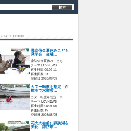
諏訪信金夏休みこども
見学会 金融…
諏訪信金夏休みこども…
テーマ LCVNEWS
再生時間 00:02:11
再生回数 23
登録日 2026/08/05
カヌー転覆を想定 白
樺湖で水難救…
カヌー転覆を想定 白…
テーマ LCVNEWS
再生時間 00:01:58
再生回数 15
登録日 2026/08/05
花火大会前に諏訪湖を
美化 諏訪市…