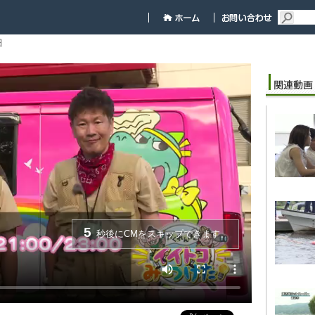
細
5
秒後にCMをスキップできます。