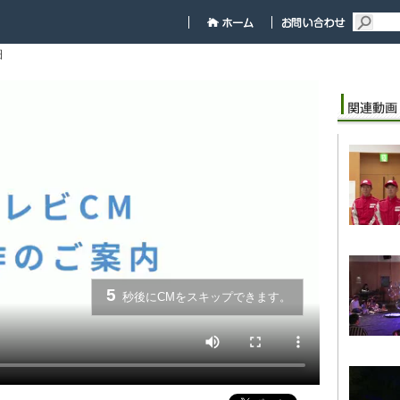
細
5
秒後にCMをスキップできます。