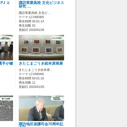
PJ エ
諏訪実業高校 文化ビジネス
研究 …
諏訪実業高校 文化ビ…
テーマ LCVNEWS
再生時間 00:01:14
再生回数 52
登録日 2020/01/26
選手が健
きたじまごうき絵本原画展
きたじまごうき絵本原…
テーマ LCVNEWS
再生時間 00:01:16
再生回数 11
登録日 2020/01/25
諏訪地区保護司会70周年記