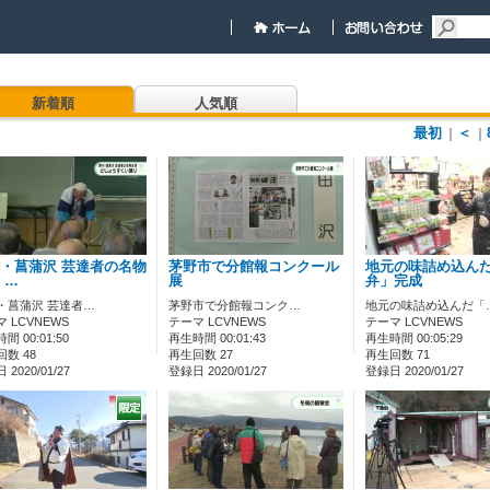
新着順
人気順
最初
＜
｜
｜
・菖蒲沢 芸達者の名物
茅野市で分館報コンクール
地元の味詰め込ん
 …
展
弁」完成
・菖蒲沢 芸達者…
茅野市で分館報コンク…
地元の味詰め込んだ「
 LCVNEWS
テーマ LCVNEWS
テーマ LCVNEWS
間 00:01:50
再生時間 00:01:43
再生時間 00:05:29
数 48
再生回数 27
再生回数 71
2020/01/27
登録日 2020/01/27
登録日 2020/01/27