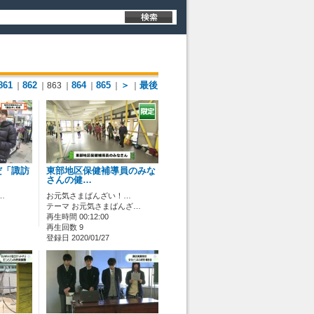
861
862
864
865
＞
最後
｜
｜863
｜
｜
｜
｜
だ「諏訪
東部地区保健補導員のみな
さんの健…
…
お元気さまばんざい！…
テーマ お元気さまばんざ…
再生時間 00:12:00
再生回数 9
登録日 2020/01/27