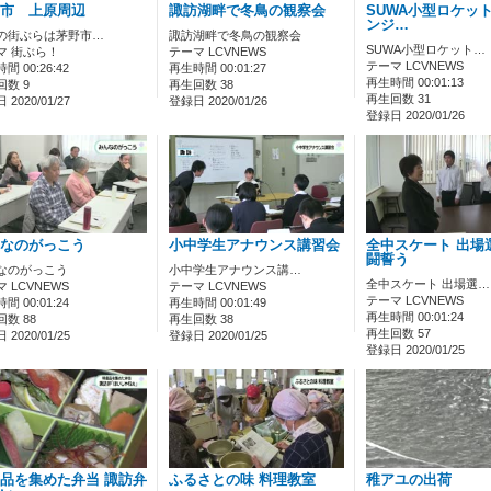
市 上原周辺
諏訪湖畔で冬鳥の観察会
SUWA小型ロケット
ンジ…
の街ぶらは茅野市…
諏訪湖畔で冬鳥の観察会
SUWA小型ロケット…
マ 街ぶら！
テーマ LCVNEWS
テーマ LCVNEWS
間 00:26:42
再生時間 00:01:27
再生時間 00:01:13
回数 9
再生回数 38
再生回数 31
2020/01/27
登録日 2020/01/26
登録日 2020/01/26
なのがっこう
小中学生アナウンス講習会
全中スケート 出場
闘誓う
なのがっこう
小中学生アナウンス講…
全中スケート 出場選…
 LCVNEWS
テーマ LCVNEWS
テーマ LCVNEWS
間 00:01:24
再生時間 00:01:49
再生時間 00:01:24
数 88
再生回数 38
再生回数 57
2020/01/25
登録日 2020/01/25
登録日 2020/01/25
品を集めた弁当 諏訪弁
ふるさとの味 料理教室
稚アユの出荷