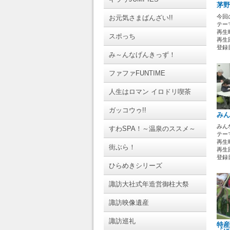
茅野
今回
お元気さまばんざい!!
テー
再生時
スポっち
再生
登録日 
み～んなげんきっず！
ファファFUNTIME
人生はロマン イロドリ喫茶
ガッコウゥ!!
みん
みん
すわSPA！～温泉のススメ～
テーマ
再生時
街ぶら！
再生回
登録日 
ひらめきシリーズ
諏訪大社式年造営御柱大祭
諏訪映像遺産
諏訪巡礼
特産