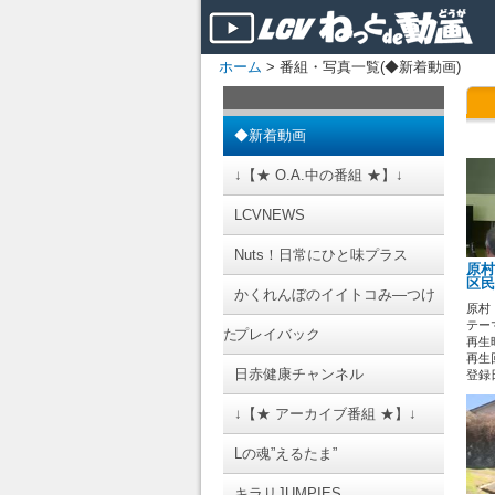
ホーム
> 番組・写真一覧(◆新着動画)
◆新着動画
↓【★ O.A.中の番組 ★】↓
LCVNEWS
Nuts！日常にひと味プラス
原村
区民
かくれんぼのイイトコみ―つけ
原村
テーマ
た
プレイバック
再生時
再生回
日赤健康チャンネル
登録日 
↓【★ アーカイブ番組 ★】↓
Lの魂”えるたま”
キラリJUMPIES