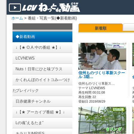
ホーム
> 番組・写真一覧(◆新着動画)
新着順
◆新着動画
↓【★ O.A.中の番組 ★】↓
LCVNEWS
Nuts！日常にひと味プラス
信州ものづくり革新スクー
ル 3期…
かくれんぼのイイトコみ―つけ
信州ものづくり革新ス…
テーマ LCVNEWS
た
プレイバック
再生時間 00:01:08
再生回数 22
日赤健康チャンネル
登録日 2019/08/29
↓【★ アーカイブ番組 ★】↓
Lの魂”えるたま”
キラリJUMPIES