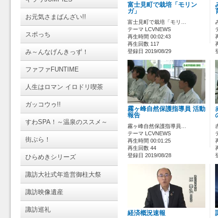
富士見町で栽培「モリン
ガ」
お元気さまばんざい!!
富士見町で栽培「モリ…
テーマ LCVNEWS
スポっち
再生時間 00:02:43
再生回数 117
み～んなげんきっず！
登録日 2019/08/29
ファファFUNTIME
人生はロマン イロドリ喫茶
ガッコウゥ!!
霧ヶ峰自然保護指導員 活動
報告
すわSPA！～温泉のススメ～
霧ヶ峰自然保護指導員…
テーマ LCVNEWS
街ぶら！
再生時間 00:01:25
再生回数 44
登録日 2019/08/28
ひらめきシリーズ
諏訪大社式年造営御柱大祭
諏訪映像遺産
諏訪巡礼
経済概況速報