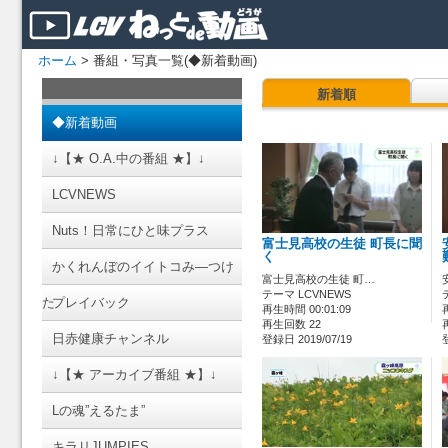
ホーム
> 番組・写真一覧(◆新着動画)
新着順
◆新着動画
↓【★ O.A.中の番組 ★】↓
LCVNEWS
Nuts！日常にひと味プラス
富士見高校の生徒 町長に聞
く
かくれんぼのイイトコみ―つけ
富士見高校の生徒 町…
テーマ LCVNEWS
た
プレイバック
再生時間 00:01:09
再生回数 22
日赤健康チャンネル
登録日 2019/07/19
↓【★ アーカイブ番組 ★】↓
Lの魂”えるたま”
キラリJUMPIES