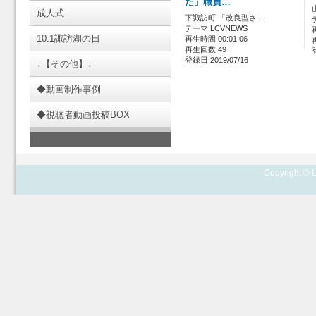
た」職員…
成人式
下諏訪町 「改良型さ…
テーマ LCVNEWS
10.1諏訪湖の日
再生時間 00:01:06
再生回数 49
登録日 2019/07/16
↓【その他】↓
◆動画制作事例
◆視聴者動画投稿BOX
Copyright © L