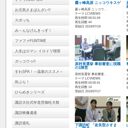
霧ヶ峰高原 ニッコウキスゲ
霧ヶ峰高原 ニッコウ…
お元気さまばんざい!!
テーマ LCVNEWS
再生時間 00:01:04
スポっち
再生回数 44
登録日 2019/07/18
み～んなげんきっず！
ファファFUNTIME
人生はロマン イロドリ喫茶
ガッコウゥ!!
原村長選挙 事前審査に現職
の1陣営
すわSPA！～温泉のススメ～
原村長選挙 事前審査…
テーマ LCVNEWS
街ぶら！
再生時間 00:00:41
再生回数 14
登録日 2019/07/17
ひらめきシリーズ
諏訪大社式年造営御柱大祭
諏訪映像遺産
諏訪巡礼
下諏訪町 「改良型さすま