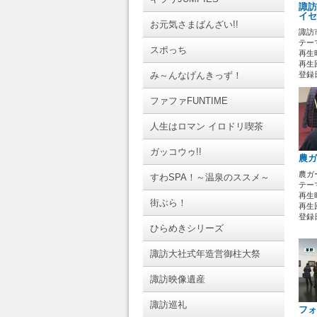
諏訪
イセ
お元気さまばんざい!!
諏訪
テーマ
スポっち
再生時
再生回
み～んなげんきっず！
登録日 
ファファFUNTIME
人生はロマン イロドリ喫茶
ガッコウゥ!!
農ガ
農ガ
すわSPA！～温泉のススメ～
テーマ
再生時
街ぶら！
再生回
登録日 
ひらめきシリーズ
諏訪大社式年造営御柱大祭
諏訪映像遺産
諏訪巡礼
フォ