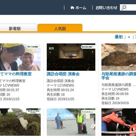
新着順
人気順
最初
＜
｜
｜
てママの料理教室
諏訪合唱団 演奏会
与助尾根遺跡の調査
学会
てママの料理教室
諏訪合唱団 演奏会
与助尾根遺跡の調査 …
 LCVNEWS
テーマ LCVNEWS
テーマ LCVNEWS
間 00:01:37
再生時間 00:01:24
再生時間 00:00:59
数 16
再生回数 16
再生回数 16
2019/11/15
登録日 2019/11/25
登録日 2019/10/19