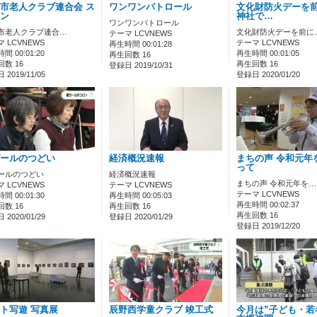
市老人クラブ連合会 ス
ワンワンパトロール
文化財防火デーを前
ン
神社で…
ワンワンパトロール
市老人クラブ連合…
文化財防火デーを前に
テーマ LCVNEWS
 LCVNEWS
テーマ LCVNEWS
再生時間 00:01:28
間 00:01:20
再生時間 00:01:05
再生回数 16
数 16
再生回数 16
登録日 2019/10/31
2019/11/05
登録日 2020/01/20
ールのつどい
経済概況速報
まちの声 令和元年
って
ールのつどい
経済概況速報
まちの声 令和元年を…
 LCVNEWS
テーマ LCVNEWS
テーマ LCVNEWS
間 00:01:30
再生時間 00:05:03
再生時間 00:02:37
数 16
再生回数 16
再生回数 16
2020/01/29
登録日 2020/01/29
登録日 2019/12/20
ト写遊 写真展
辰野西学童クラブ 竣工式
今月は”子ども・若