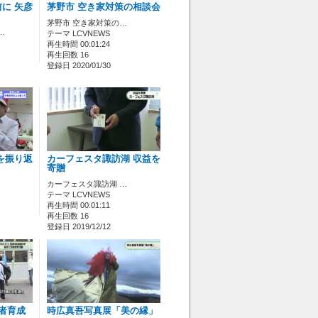
に 矢彦
茅野市 空き家対策の相談会
茅野市 空き家対策の…
…
テーマ LCVNEWS
再生時間 00:01:24
再生回数 16
登録日 2020/01/30
を振り返
カーフェスタ諏訪湖 収益を
寄贈
カーフェスタ諏訪湖 …
テーマ LCVNEWS
再生時間 00:01:11
再生回数 16
登録日 2019/12/12
者育成
時広真吾写真展「美の縁」