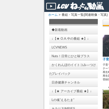
ホーム
> 番組・写真一覧(関連映像・写真)
◆新着動画
↓【★ O.A.中の番組 ★】↓
LCVNEWS
Nuts！日常にひと味プラス
子育
かくれんぼのイイトコみ―つけ
子育
テーマ
再生時
た
プレイバック
再生回
登録日 
日赤健康チャンネル
↓【★ アーカイブ番組 ★】↓
Lの魂”えるたま”
キラリJUMPIES