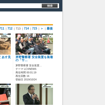
711
712
714
715
＞
最後
｜
｜713
｜
｜
｜
｜
 あす見
茅野警察署 安全装置を装着
の「サ…
茅野警察署 安全装置…
テーマ LCVNEWS
再生時間 00:01:19
再生回数 16
登録日 2019/10/24