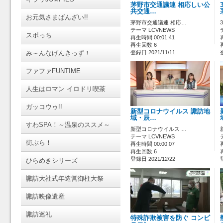
茅野市交通議連 相応しい公
共交通…
お元気さまばんざい!!
茅野市交通議連 相応…
テーマ LCVNEWS
スポっち
再生時間 00:01:41
再生回数 6
み～んなげんきっず！
登録日 2021/11/11
ファファFUNTIME
人生はロマン イロドリ喫茶
ガッコウゥ!!
新型コロナウイルス 諏訪地
域・辰…
すわSPA！～温泉のススメ～
新型コロナウイルス …
テーマ LCVNEWS
街ぶら！
再生時間 00:00:07
再生回数 6
登録日 2021/12/22
ひらめきシリーズ
諏訪大社式年造営御柱大祭
諏訪映像遺産
諏訪巡礼
特殊詐欺被害を防ぐ コンビ