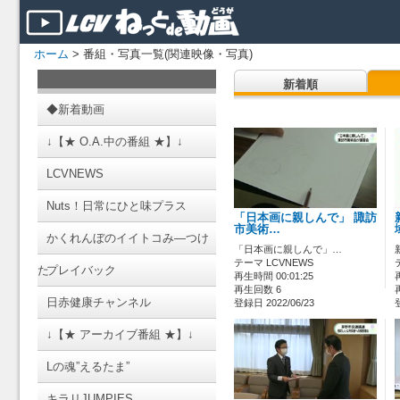
ホーム
> 番組・写真一覧(関連映像・写真)
新着順
◆新着動画
↓【★ O.A.中の番組 ★】↓
LCVNEWS
Nuts！日常にひと味プラス
「日本画に親しんで」 諏訪
市美術…
かくれんぼのイイトコみ―つけ
「日本画に親しんで」…
テーマ LCVNEWS
た
プレイバック
再生時間 00:01:25
再生回数 6
日赤健康チャンネル
登録日 2022/06/23
↓【★ アーカイブ番組 ★】↓
Lの魂”えるたま”
キラリJUMPIES