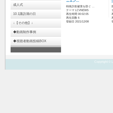
ニエン…
成人式
特殊詐欺被害を防ぐ …
テーマ LCVNEWS
10.1諏訪湖の日
再生時間 00:02:05
再生回数 6
登録日 2021/12/08
↓【その他】↓
◆動画制作事例
◆視聴者動画投稿BOX
Copyright © L