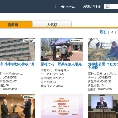
新着順
人気順
最初
＜
｜
｜
市 小中学校の休校 5月
原村で花・野菜を無人販売
荒神山公園 コヒガ
…
を植樹
原村で花・野菜を無人…
市 小中学校の休…
荒神山公園 コヒガン…
テーマ LCVNEWS
 LCVNEWS
テーマ LCVNEWS
再生時間 00:01:32
間 00:01:07
再生時間 00:01:30
再生回数 54
数 68
再生回数 10
登録日 2020/04/30
2020/04/30
登録日 2020/04/30