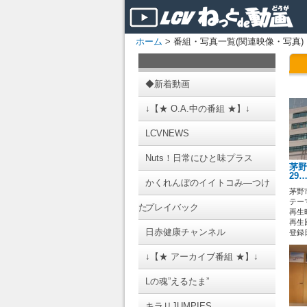
ホーム
> 番組・写真一覧(関連映像・写真)
◆新着動画
↓【★ O.A.中の番組 ★】↓
LCVNEWS
Nuts！日常にひと味プラス
茅野
29
かくれんぼのイイトコみ―つけ
茅野
テーマ
た
プレイバック
再生時
再生回
日赤健康チャンネル
登録日 
↓【★ アーカイブ番組 ★】↓
Lの魂”えるたま”
キラリJUMPIES