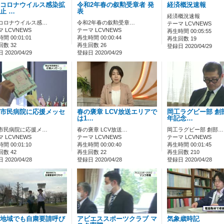
コロナウイルス感染拡
令和2年春の叙勲受章者 発
経済概況速報
止 …
表
経済概況速報
コロナウイルス感…
令和2年春の叙勲受章…
テーマ LCVNEWS
 LCVNEWS
テーマ LCVNEWS
再生時間 00:05:55
間 00:01:01
再生時間 00:00:44
再生回数 19
数 32
再生回数 26
登録日 2020/04/29
2020/04/29
登録日 2020/04/29
市民病院に応援メッセ
春の褒章 LCV放送エリアで
岡工ラグビー部 創部
は1…
年記念…
市民病院に応援メ…
春の褒章 LCV放送…
岡工ラグビー部 創部…
 LCVNEWS
テーマ LCVNEWS
テーマ LCVNEWS
間 00:01:10
再生時間 00:00:40
再生時間 00:01:45
数 42
再生回数 22
再生回数 210
2020/04/28
登録日 2020/04/28
登録日 2020/04/28
地域でも自粛要請呼び
アビエススポーツクラブ マ
気象歳時記