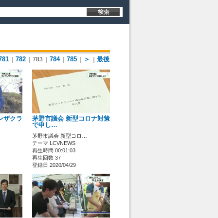
781
782
784
785
＞
最後
｜
｜783
｜
｜
｜
｜
ンザクラ
茅野市議会 新型コロナ対策
で申し…
茅野市議会 新型コロ…
テーマ LCVNEWS
再生時間 00:01:03
再生回数 37
登録日 2020/04/29