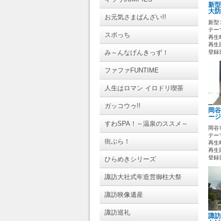
新型
大防
お元気さまばんざい!!
新型
テーマ
スポっち
再生時
再生回
み～んなげんきっず！
登録日 
ファファFUNTIME
人生はロマン イロドリ喫茶
ガッコウゥ!!
岡谷
ージ
すわSPA！～温泉のススメ～
岡谷
テーマ
街ぶら！
再生時
再生回
登録日 
ひらめきシリーズ
諏訪大社式年造営御柱大祭
諏訪映像遺産
諏訪巡礼
諏訪