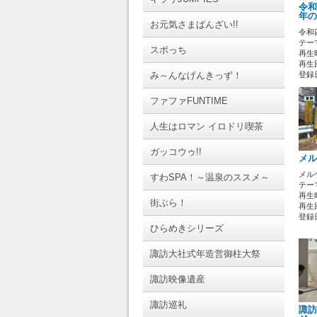
令和
年の
お元気さまばんざい!!
令和
テーマ
スポっち
再生時
再生回
み～んなげんきっず！
登録日 
ファファFUNTIME
人生はロマン イロドリ喫茶
ガッコウゥ!!
メル
メル
すわSPA！～温泉のススメ～
テーマ
再生時
街ぶら！
再生回
登録日 
ひらめきシリーズ
諏訪大社式年造営御柱大祭
諏訪映像遺産
諏訪巡礼
諏訪