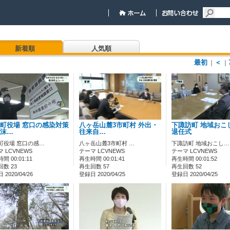
新着順
人気順
最初
＜
｜
｜
町役場 窓口の感染対策
八ヶ岳山麓3市町村 外出・
下諏訪町 地域おこ
沫…
往来自…
退任式
町役場 窓口の感…
八ヶ岳山麓3市町村 …
下諏訪町 地域おこし…
 LCVNEWS
テーマ LCVNEWS
テーマ LCVNEWS
間 00:01:11
再生時間 00:01:41
再生時間 00:01:52
数 23
再生回数 57
再生回数 52
2020/04/26
登録日 2020/04/25
登録日 2020/04/25