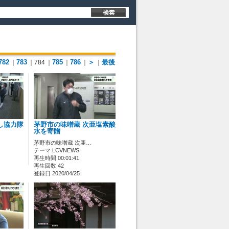
782
783
785
786
＞
最後
｜
｜784
｜
｜
｜
｜
し協力隊
茅野市の味噌蔵 次亜塩素酸
水を寄贈
茅野市の味噌蔵 次亜…
テーマ LCVNEWS
再生時間 00:01:41
再生回数 42
登録日 2020/04/25