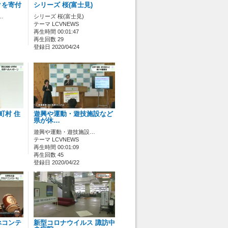
クを寄付
シリーズ 桜(富士見)
…
シリーズ 桜(富士見)
テーマ LCVNEWS
再生時間 00:01:47
再生回数 29
登録日 2020/04/24
町村 住
遊興や運動・遊技施設など
県が休…
遊興や運動・遊技施設…
テーマ LCVNEWS
再生時間 00:01:09
再生回数 45
登録日 2020/04/22
べコンテ
新型コロナウイルス 諏訪中