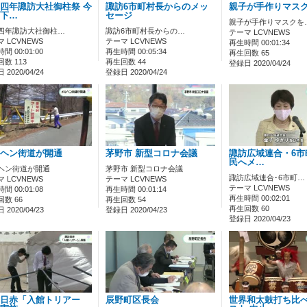
四年諏訪大社御柱祭 今
諏訪6市町村長からのメッ
親子が手作りマス
下…
セージ
親子が手作りマスクを
四年諏訪大社御柱…
諏訪6市町村長からの…
テーマ LCVNEWS
 LCVNEWS
テーマ LCVNEWS
再生時間 00:01:34
間 00:01:00
再生時間 00:05:34
再生回数 65
数 113
再生回数 44
登録日 2020/04/24
2020/04/24
登録日 2020/04/24
ヘン街道が開通
茅野市 新型コロナ会議
諏訪広域連合・6市
民へメ…
ヘン街道が開通
茅野市 新型コロナ会議
諏訪広域連合･6市町…
 LCVNEWS
テーマ LCVNEWS
テーマ LCVNEWS
間 00:01:08
再生時間 00:01:14
再生時間 00:02:01
数 66
再生回数 54
再生回数 60
2020/04/23
登録日 2020/04/23
登録日 2020/04/23
日赤「入館トリアー
辰野町区長会
世界和太鼓打ち比