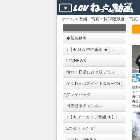
ホーム
> 番組・写真一覧(関連映像・写真)
◆新着動画
↓【★ O.A.中の番組 ★】↓
LCVNEWS
Nuts！日常にひと味プラス
辰野
に飛
かくれんぼのイイトコみ―つけ
辰野
テーマ
た
プレイバック
再生時
再生回
日赤健康チャンネル
登録日 
↓【★ アーカイブ番組 ★】↓
Lの魂”えるたま”
キラリJUMPIES