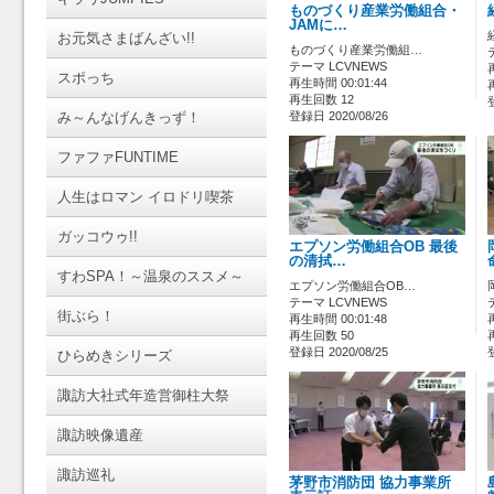
ものづくり産業労働組合・
JAMに…
お元気さまばんざい!!
ものづくり産業労働組…
テーマ LCVNEWS
スポっち
再生時間 00:01:44
再生回数 12
み～んなげんきっず！
登録日 2020/08/26
ファファFUNTIME
人生はロマン イロドリ喫茶
ガッコウゥ!!
エプソン労働組合OB 最後
の清拭…
すわSPA！～温泉のススメ～
エプソン労働組合OB…
テーマ LCVNEWS
街ぶら！
再生時間 00:01:48
再生回数 50
登録日 2020/08/25
ひらめきシリーズ
諏訪大社式年造営御柱大祭
諏訪映像遺産
諏訪巡礼
茅野市消防団 協力事業所