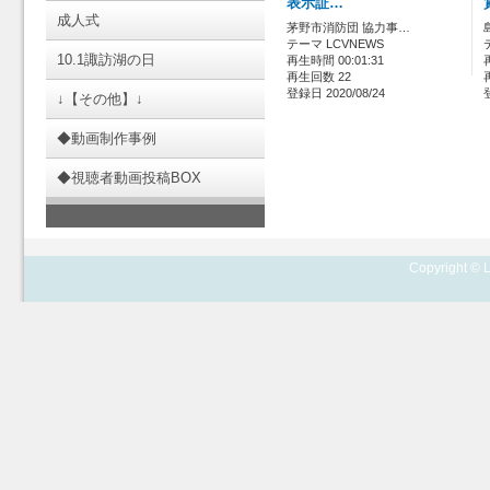
表示証…
成人式
茅野市消防団 協力事…
テーマ LCVNEWS
10.1諏訪湖の日
再生時間 00:01:31
再生回数 22
登録日 2020/08/24
↓【その他】↓
◆動画制作事例
◆視聴者動画投稿BOX
Copyright © L