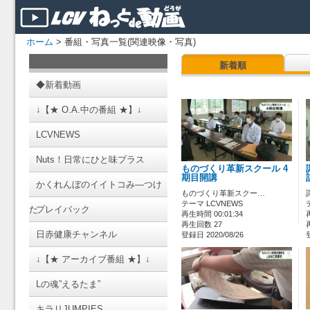
ホーム
> 番組・写真一覧(関連映像・写真)
新着順
◆新着動画
↓【★ O.A.中の番組 ★】↓
LCVNEWS
Nuts！日常にひと味プラス
ものづくり革新スクール 4
期目開講
かくれんぼのイイトコみ―つけ
ものづくり革新スクー…
テーマ LCVNEWS
た
プレイバック
再生時間 00:01:34
再生回数 27
日赤健康チャンネル
登録日 2020/08/26
↓【★ アーカイブ番組 ★】↓
Lの魂”えるたま”
キラリJUMPIES