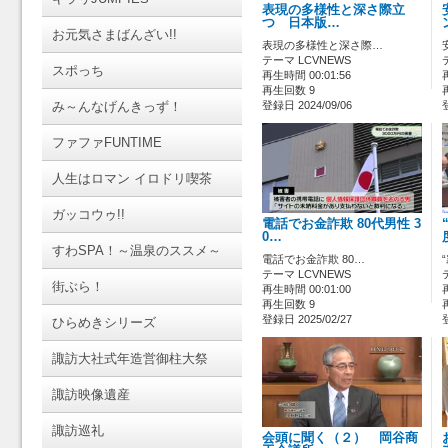
表現の多様性と深さ際立
つ 日本版…
お元気さまばんざい!!
表現の多様性と深さ際…
テーマ LCVNEWS
スポっち
再生時間 00:01:56
再生回数 9
み～んなげんきっず！
登録日 2024/09/06
ファファFUNTIME
人生はロマン イロドリ喫茶
ガッコウゥ!!
電話でお金詐欺 80代男性 3
0…
すわSPA！～温泉のススメ～
電話でお金詐欺 80…
テーマ LCVNEWS
街ぶら！
再生時間 00:01:00
再生回数 9
登録日 2025/02/27
ひらめきシリーズ
諏訪大社式年造営御柱大祭
諏訪映像遺産
諏訪巡礼
会頭に聞く（２） 岡谷商