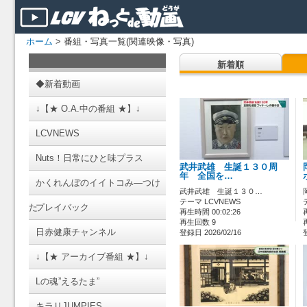
ホーム
> 番組・写真一覧(関連映像・写真)
新着順
◆新着動画
↓【★ O.A.中の番組 ★】↓
LCVNEWS
Nuts！日常にひと味プラス
武井武雄 生誕１３０周
年 全国を…
かくれんぼのイイトコみ―つけ
武井武雄 生誕１３０…
テーマ LCVNEWS
た
プレイバック
再生時間 00:02:26
再生回数 9
日赤健康チャンネル
登録日 2026/02/16
↓【★ アーカイブ番組 ★】↓
Lの魂”えるたま”
キラリJUMPIES