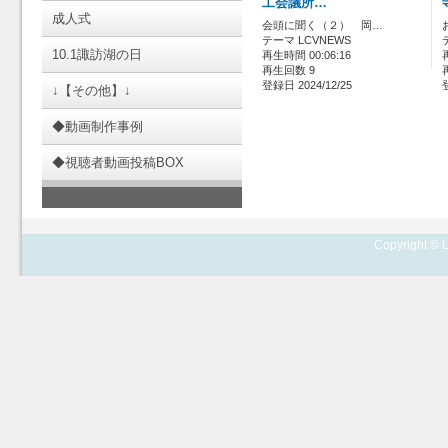
工会議所…
成人式
会頭に聞く（２） 岡…
テーマ LCVNEWS
10.1諏訪湖の日
再生時間 00:06:16
再生回数 9
登録日 2024/12/25
↓【その他】↓
◆動画制作事例
◆視聴者動画投稿BOX
Copyright © L