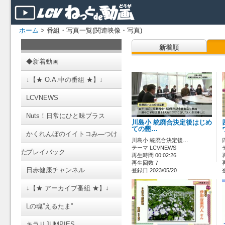
ホーム
> 番組・写真一覧(関連映像・写真)
新着順
◆新着動画
↓【★ O.A.中の番組 ★】↓
LCVNEWS
Nuts！日常にひと味プラス
川島小 統廃合決定後はじめ
ての懇…
かくれんぼのイイトコみ―つけ
川島小 統廃合決定後…
テーマ LCVNEWS
た
プレイバック
再生時間 00:02:26
再生回数 7
日赤健康チャンネル
登録日 2023/05/20
↓【★ アーカイブ番組 ★】↓
Lの魂”えるたま”
キラリJUMPIES