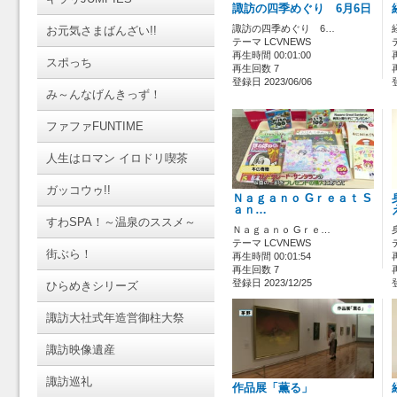
諏訪の四季めぐり 6月6日
諏訪の四季めぐり 6…
お元気さまばんざい!!
テーマ LCVNEWS
再生時間 00:01:00
スポっち
再生回数 7
登録日 2023/06/06
み～んなげんきっず！
ファファFUNTIME
人生はロマン イロドリ喫茶
ガッコウゥ!!
Ｎａｇａｎｏ Gｒｅａｔ S
ａｎ…
すわSPA！～温泉のススメ～
Ｎａｇａｎｏ Gｒｅ…
テーマ LCVNEWS
街ぶら！
再生時間 00:01:54
再生回数 7
登録日 2023/12/25
ひらめきシリーズ
諏訪大社式年造営御柱大祭
諏訪映像遺産
諏訪巡礼
作品展「薫る」