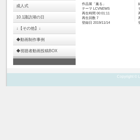
作品展「薫る」
成人式
テーマ LCVNEWS
再生時間 00:01:11
10.1諏訪湖の日
再生回数 7
登録日 2019/11/14
↓【その他】↓
◆動画制作事例
◆視聴者動画投稿BOX
Copyright © L