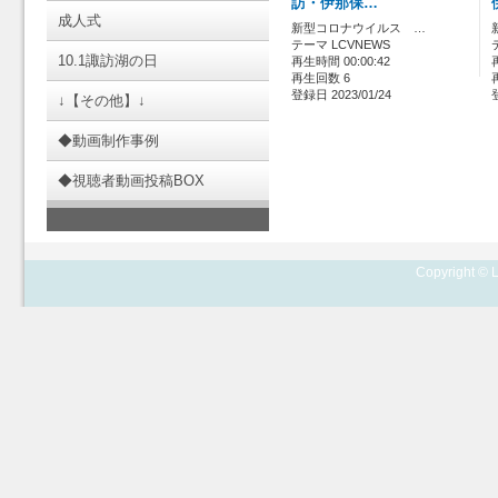
訪・伊那保…
成人式
新型コロナウイルス …
テーマ LCVNEWS
10.1諏訪湖の日
再生時間 00:00:42
再生回数 6
登録日 2023/01/24
↓【その他】↓
◆動画制作事例
◆視聴者動画投稿BOX
Copyright © L