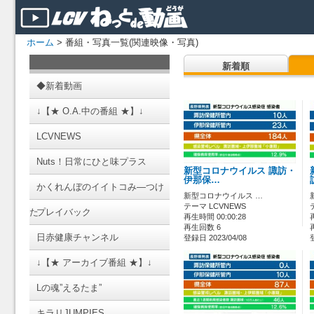
ホーム
> 番組・写真一覧(関連映像・写真)
新着順
◆新着動画
↓【★ O.A.中の番組 ★】↓
LCVNEWS
Nuts！日常にひと味プラス
新型コロナウイルス 諏訪・
伊那保…
かくれんぼのイイトコみ―つけ
新型コロナウイルス …
テーマ LCVNEWS
た
プレイバック
再生時間 00:00:28
再生回数 6
日赤健康チャンネル
登録日 2023/04/08
↓【★ アーカイブ番組 ★】↓
Lの魂”えるたま”
キラリJUMPIES