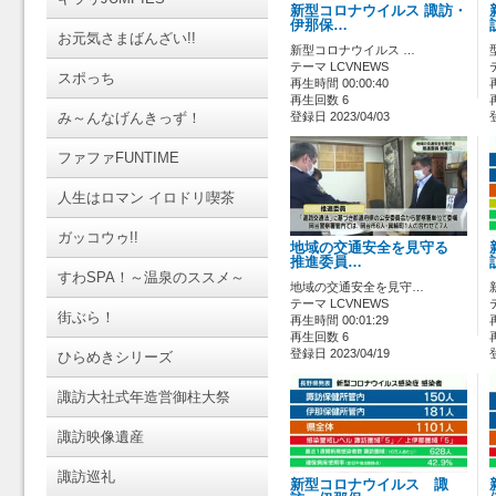
新型コロナウイルス 諏訪・
伊那保…
お元気さまばんざい!!
新型コロナウイルス …
テーマ LCVNEWS
スポっち
再生時間 00:00:40
再生回数 6
み～んなげんきっず！
登録日 2023/04/03
ファファFUNTIME
人生はロマン イロドリ喫茶
ガッコウゥ!!
地域の交通安全を見守る
推進委員…
すわSPA！～温泉のススメ～
地域の交通安全を見守…
テーマ LCVNEWS
街ぶら！
再生時間 00:01:29
再生回数 6
登録日 2023/04/19
ひらめきシリーズ
諏訪大社式年造営御柱大祭
諏訪映像遺産
諏訪巡礼
新型コロナウイルス 諏