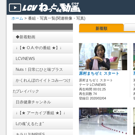
ホーム
> 番組・写真一覧(関連映像・写真)
新着順
◆新着動画
↓【★ O.A.中の番組 ★】↓
LCVNEWS
Nuts！日常にひと味プラス
原村まちゼミ スタート
かくれんぼのイイトコみ―つけ
原村まちゼミ スタート
テーマ LCVNEWS
再生時間 00:01:25
た
プレイバック
再生回数 74
登録日 2020/02/04
日赤健康チャンネル
↓【★ アーカイブ番組 ★】↓
Lの魂”えるたま”
キラリJUMPIES