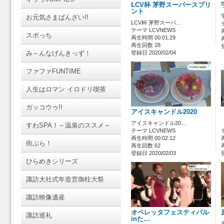
LCV杯 茅野スーパースプリ
ント
お元気さまばんざい!!
LCV杯 茅野スーパ…
テーマ LCVNEWS
スポっち
再生時間 00:01:29
再生回数 28
み～んなげんきっず！
登録日 2020/02/04
ファファFUNTIME
人生はロマン イロドリ喫茶
ガッコウゥ!!
アイスキャンドル2020
アイスキャンドル20…
すわSPA！～温泉のススメ～
テーマ LCVNEWS
再生時間 00:02:12
街ぶら！
再生回数 62
登録日 2020/02/03
ひらめきシリーズ
諏訪大社式年造営御柱大祭
諏訪映像遺産
オペレッタフェスティバル
諏訪巡礼
inた…