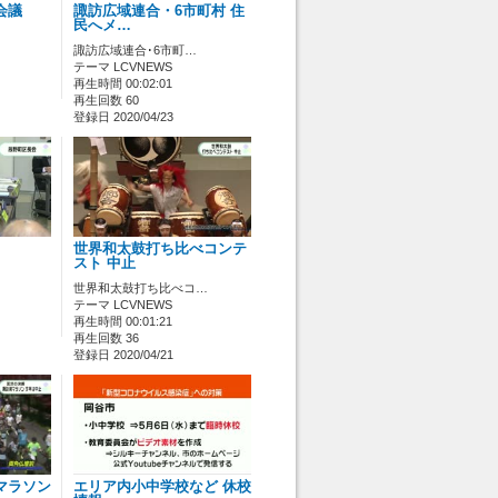
会議
諏訪広域連合・6市町村 住
民へメ…
諏訪広域連合･6市町…
テーマ LCVNEWS
再生時間 00:02:01
再生回数 60
登録日 2020/04/23
世界和太鼓打ち比べコンテ
スト 中止
世界和太鼓打ち比べコ…
テーマ LCVNEWS
再生時間 00:01:21
再生回数 36
登録日 2020/04/21
マラソン
エリア内小中学校など 休校