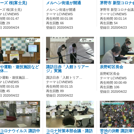
ーズ 桜(富士見)
メルヘン街道が開通
茅野市 新型コロナ
ーズ 桜(富士見)
メルヘン街道が開通
茅野市 新型コロナ会議
 LCVNEWS
テーマ LCVNEWS
テーマ LCVNEWS
間 00:01:47
再生時間 00:01:08
再生時間 00:01:14
数 29
再生回数 66
再生回数 54
2020/04/24
登録日 2020/04/23
登録日 2020/04/23
や運動・遊技施設など
諏訪日赤「入館トリアー
辰野町区長会
休…
ジ」実施
辰野町区長会
や運動・遊技施設…
諏訪日赤「入館トリア…
テーマ LCVNEWS
 LCVNEWS
テーマ LCVNEWS
再生時間 00:00:49
間 00:01:09
再生時間 00:01:15
再生回数 106
数 45
再生回数 89
登録日 2020/04/22
2020/04/22
登録日 2020/04/22
コロナウイルス 諏訪中
コロナ対策本部会議・諏訪
苦渋の決断 諏訪湖