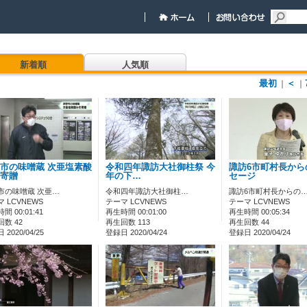
新着順
人気順
最初
＜
｜
｜
市の味噌蔵 次亜塩素酸
令和四年諏訪大社御柱祭 今
諏訪6市町村長から
寄贈
年の下…
セージ
市の味噌蔵 次亜…
令和四年諏訪大社御柱…
諏訪6市町村長からの
 LCVNEWS
テーマ LCVNEWS
テーマ LCVNEWS
間 00:01:41
再生時間 00:01:00
再生時間 00:05:34
数 42
再生回数 113
再生回数 44
2020/04/25
登録日 2020/04/24
登録日 2020/04/24