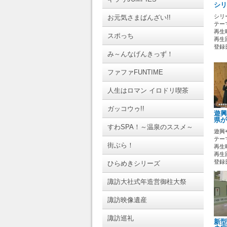
シリ
シリ
お元気さまばんざい!!
テーマ
再生時
スポっち
再生回
登録日 
み～んなげんきっず！
ファファFUNTIME
人生はロマン イロドリ喫茶
ガッコウゥ!!
遊興
県が
すわSPA！～温泉のススメ～
遊興
テーマ
街ぶら！
再生時
再生回
登録日 
ひらめきシリーズ
諏訪大社式年造営御柱大祭
諏訪映像遺産
諏訪巡礼
新型