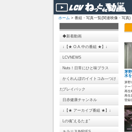
ホーム
> 番組・写真一覧(関連映像・写真)
◆新着動画
↓【★ O.A.中の番組 ★】↓
LCVNEWS
Nuts！日常にひと味プラス
茅野
水を
かくれんぼのイイトコみ―つけ
茅野
テーマ
た
プレイバック
再生時
再生回
日赤健康チャンネル
登録日 
↓【★ アーカイブ番組 ★】↓
Lの魂”えるたま”
キラリJUMPIES