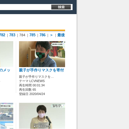
782
783
785
786
＞
最後
｜
｜784
｜
｜
｜
｜
のメッ
親子が手作りマスクを寄付
親子が手作りマスクを…
…
テーマ LCVNEWS
再生時間 00:01:34
再生回数 65
登録日 2020/04/24