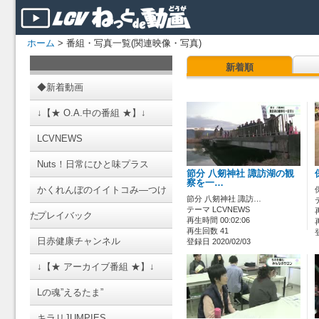
ホーム
> 番組・写真一覧(関連映像・写真)
新着順
◆新着動画
↓【★ O.A.中の番組 ★】↓
LCVNEWS
Nuts！日常にひと味プラス
節分 八剱神社 諏訪湖の観
察を一…
かくれんぼのイイトコみ―つけ
節分 八剱神社 諏訪…
テーマ LCVNEWS
た
プレイバック
再生時間 00:02:06
再生回数 41
日赤健康チャンネル
登録日 2020/02/03
↓【★ アーカイブ番組 ★】↓
Lの魂”えるたま”
キラリJUMPIES