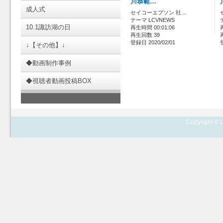
川恭範…
成人式
セイコーエプソン 社…
テーマ LCVNEWS
10.1諏訪湖の日
再生時間 00:01:06
再生回数 39
登録日 2020/02/01
↓【その他】↓
◆動画制作事例
◆視聴者動画投稿BOX
Copyright © L