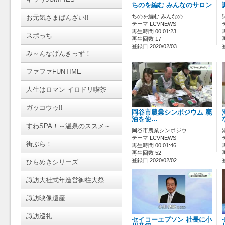
ちのを編む みんなのサロン
ちのを編む みんなの…
お元気さまばんざい!!
テーマ LCVNEWS
再生時間 00:01:23
スポっち
再生回数 17
登録日 2020/02/03
み～んなげんきっず！
ファファFUNTIME
人生はロマン イロドリ喫茶
ガッコウゥ!!
岡谷市農業シンポジウム 廃
油を使…
すわSPA！～温泉のススメ～
岡谷市農業シンポジウ…
テーマ LCVNEWS
街ぶら！
再生時間 00:01:46
再生回数 52
登録日 2020/02/02
ひらめきシリーズ
諏訪大社式年造営御柱大祭
諏訪映像遺産
諏訪巡礼
セイコーエプソン 社長に小