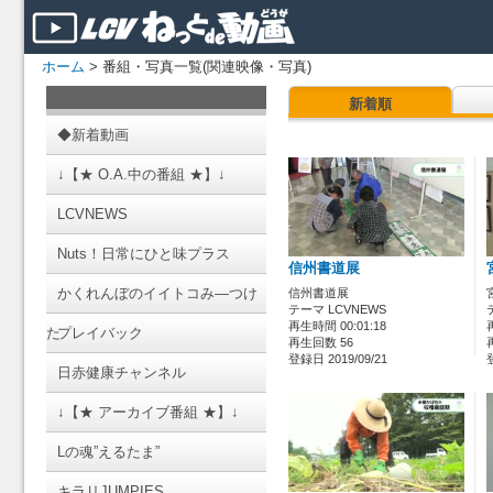
ホーム
> 番組・写真一覧(関連映像・写真)
新着順
◆新着動画
↓【★ O.A.中の番組 ★】↓
LCVNEWS
Nuts！日常にひと味プラス
信州書道展
かくれんぼのイイトコみ―つけ
信州書道展
テーマ LCVNEWS
再生時間 00:01:18
た
プレイバック
再生回数 56
登録日 2019/09/21
日赤健康チャンネル
↓【★ アーカイブ番組 ★】↓
Lの魂”えるたま”
キラリJUMPIES