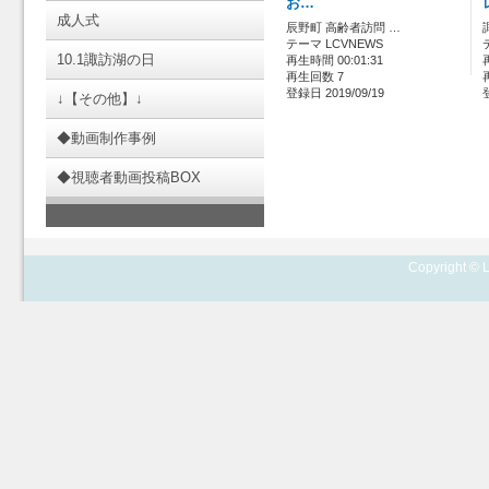
お…
成人式
辰野町 高齢者訪問 …
テーマ LCVNEWS
10.1諏訪湖の日
再生時間 00:01:31
再生回数 7
登録日 2019/09/19
↓【その他】↓
◆動画制作事例
◆視聴者動画投稿BOX
Copyright © L