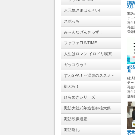
諏訪
2月
お元気さまばんざい!!
諏訪
テーマ
スポっち
再生時
再生
み～んなげんきっず！
登録日 
ファファFUNTIME
人生はロマン イロドリ喫茶
ガッコウゥ!!
経済
月
すわSPA！～温泉のススメ～
経済
テーマ
街ぶら！
再生時
再生
登録日 
ひらめきシリーズ
諏訪大社式年造営御柱大祭
諏訪映像遺産
諏訪巡礼
安全