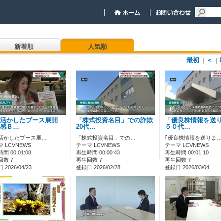
新着順
人気順
最初
＜
｜
｜
色活かしたブース展開
「株式投資名目」での詐欺
「優良株情報を送
感Ｂ…
20代…
５０代…
活かしたブース展…
「株式投資名目」での…
｢優良株情報を送りま
 LCVNEWS
テーマ LCVNEWS
テーマ LCVNEWS
間 00:01:08
再生時間 00:00:43
再生時間 00:01:10
回数 7
再生回数 7
再生回数 7
2026/04/23
登録日 2026/02/28
登録日 2026/03/04