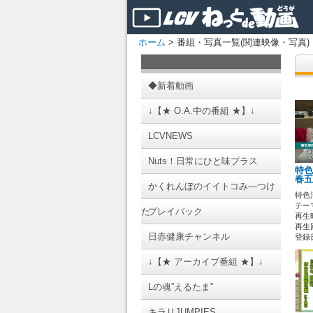
ホーム
> 番組・写真一覧(関連映像・写真)
◆新着動画
↓【★ O.A.中の番組 ★】↓
LCVNEWS
Nuts！日常にひと味プラス
特
春五
かくれんぼのイイトコみ―つけ
特色
テーマ
た
プレイバック
再生時
再生
日赤健康チャンネル
登録日 
↓【★ アーカイブ番組 ★】↓
Lの魂”えるたま”
キラリJUMPIES