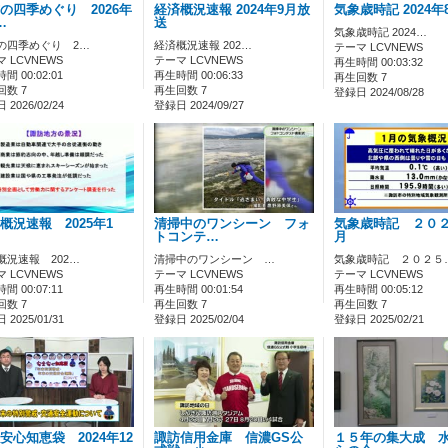
の四季めぐり 2026年
経済概況速報 2024年9月放
気象歳時記 2024年
…
送
気象歳時記 2024…
の四季めぐり 2…
経済概況速報 202…
テーマ LCVNEWS
 LCVNEWS
テーマ LCVNEWS
再生時間 00:03:32
間 00:02:01
再生時間 00:06:33
再生回数 7
回数 7
再生回数 7
登録日 2024/08/28
2026/02/24
登録日 2024/09/27
概況速報 2025年1
清掃中のワンシーン フォ
気象歳時記 ２０
トコンテ…
月
概況速報 202…
清掃中のワンシーン …
気象歳時記 ２０２５
 LCVNEWS
テーマ LCVNEWS
テーマ LCVNEWS
間 00:07:11
再生時間 00:01:54
再生時間 00:05:12
回数 7
再生回数 7
再生回数 7
2025/01/31
登録日 2025/02/04
登録日 2025/02/21
安心知恵袋 2024年12
諏訪信用金庫 信濃GS公
１５年の集大成 