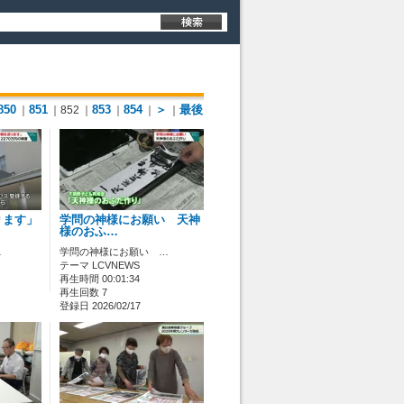
850
851
853
854
＞
最後
｜
｜852
｜
｜
｜
｜
ります」
学問の神様にお願い 天神
様のおふ…
…
学問の神様にお願い …
テーマ LCVNEWS
再生時間 00:01:34
再生回数 7
登録日 2026/02/17