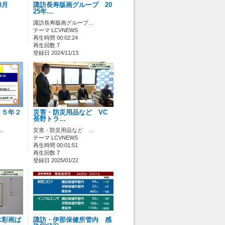
8月
諏訪長寿版画グループ 20
25年…
諏訪長寿版画グループ…
テーマ LCVNEWS
再生時間 00:02:24
再生回数 7
登録日 2024/11/13
２５年２
災害・防災用品など VC
長野トラ…
…
災害・防災用品など …
テーマ LCVNEWS
再生時間 00:01:51
再生回数 7
登録日 2025/01/22
水彩画ば
諏訪・伊那保健所管内 感