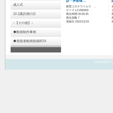
訪・伊那保…
成人式
新型コロナウイルス …
テーマ LCVNEWS
10.1諏訪湖の日
再生時間 00:00:45
再生回数 7
登録日 2022/12/19
↓【その他】↓
◆動画制作事例
◆視聴者動画投稿BOX
Copyright © L