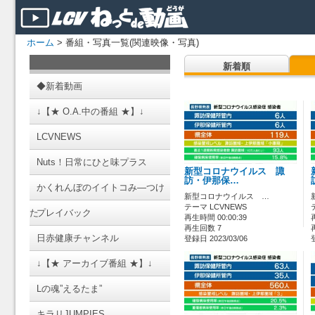
ホーム
> 番組・写真一覧(関連映像・写真)
新着順
◆新着動画
↓【★ O.A.中の番組 ★】↓
LCVNEWS
Nuts！日常にひと味プラス
新型コロナウイルス 諏
訪・伊那保…
かくれんぼのイイトコみ―つけ
新型コロナウイルス …
テーマ LCVNEWS
た
プレイバック
再生時間 00:00:39
再生回数 7
日赤健康チャンネル
登録日 2023/03/06
↓【★ アーカイブ番組 ★】↓
Lの魂”えるたま”
キラリJUMPIES