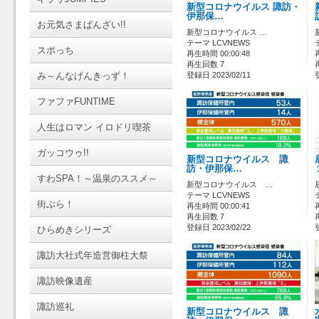
新型コロナウイルス 諏訪・
伊那保…
お元気さまばんざい!!
新型コロナウイルス …
テーマ LCVNEWS
スポっち
再生時間 00:00:48
再生回数 7
み～んなげんきっず！
登録日 2023/02/11
ファファFUNTIME
人生はロマン イロドリ喫茶
ガッコウゥ!!
新型コロナウイルス 諏
訪・伊那保…
すわSPA！～温泉のススメ～
新型コロナウイルス …
テーマ LCVNEWS
街ぶら！
再生時間 00:00:41
再生回数 7
登録日 2023/02/22
ひらめきシリーズ
諏訪大社式年造営御柱大祭
諏訪映像遺産
諏訪巡礼
新型コロナウイルス 諏