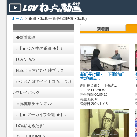
ホーム
> 番組・写真一覧(関連映像・写真)
新着順
◆新着動画
↓【★ O.A.中の番組 ★】↓
LCVNEWS
Nuts！日常にひと味プラス
新町長に聞く 下諏訪町
宮坂徹氏…
かくれんぼのイイトコみ―つけ
新町長に聞く 下諏訪…
テーマ LCVNEWS
た
プレイバック
再生時間 00:05:18
再生回数 18
日赤健康チャンネル
登録日 2024/11/18
↓【★ アーカイブ番組 ★】↓
Lの魂”えるたま”
キラリJUMPIES