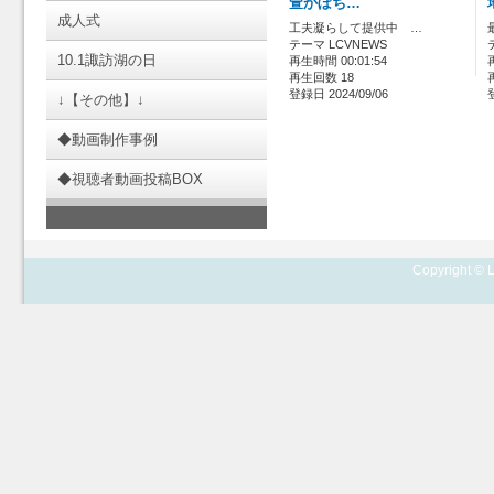
萱かぼち…
成人式
工夫凝らして提供中 …
テーマ LCVNEWS
10.1諏訪湖の日
再生時間 00:01:54
再生回数 18
登録日 2024/09/06
↓【その他】↓
◆動画制作事例
◆視聴者動画投稿BOX
Copyright © L