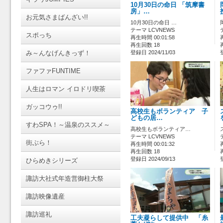
10月30日の命日 「筑摩書
房」…
お元気さまばんざい!!
10月30日の命日 …
テーマ LCVNEWS
スポっち
再生時間 00:01:58
再生回数 18
み～んなげんきっず！
登録日 2024/11/03
ファファFUNTIME
人生はロマン イロドリ喫茶
ガッコウゥ!!
高校生もボランティア 子
どもの居…
すわSPA！～温泉のススメ～
高校生もボランティア…
テーマ LCVNEWS
街ぶら！
再生時間 00:01:32
再生回数 18
登録日 2024/09/13
ひらめきシリーズ
諏訪大社式年造営御柱大祭
諏訪映像遺産
諏訪巡礼
工夫凝らして提供中 「糸