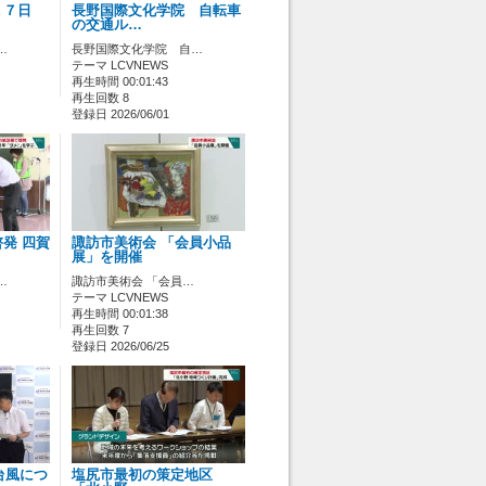
１７日
長野国際文化学院 自転車
の交通ル…
…
長野国際文化学院 自…
テーマ LCVNEWS
再生時間 00:01:43
再生回数 8
登録日 2026/06/01
発 四賀
諏訪市美術会 「会員小品
展」を開催
…
諏訪市美術会 「会員…
テーマ LCVNEWS
再生時間 00:01:38
再生回数 7
登録日 2026/06/25
台風につ
塩尻市最初の策定地区