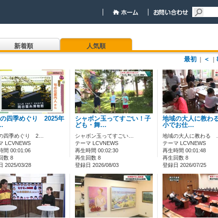
新着順
人気順
最初
＜
｜
｜
の四季めぐり 2025年
シャボン玉ってすごい！子
地域の大人に教わ
…
ども・舞…
小でお仕…
の四季めぐり 2…
シャボン玉ってすごい…
地域の大人に教わる 
 LCVNEWS
テーマ LCVNEWS
テーマ LCVNEWS
間 00:01:06
再生時間 00:02:30
再生時間 00:01:48
回数 8
再生回数 8
再生回数 8
2025/03/28
登録日 2026/08/03
登録日 2026/07/25