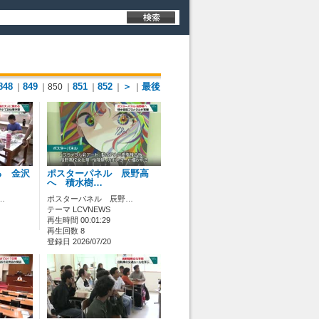
848
849
851
852
＞
最後
｜
｜850
｜
｜
｜
｜
る 金沢
ポスターパネル 辰野高
へ 積水樹…
…
ポスターパネル 辰野…
テーマ LCVNEWS
再生時間 00:01:29
再生回数 8
登録日 2026/07/20