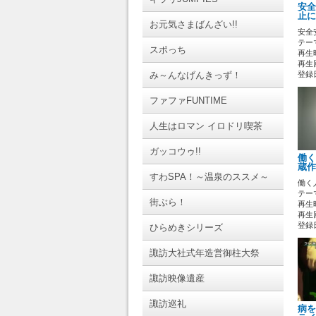
安全
止に
お元気さまばんざい!!
安全
テーマ
スポっち
再生時
再生
み～んなげんきっず！
登録日 
ファファFUNTIME
人生はロマン イロドリ喫茶
ガッコウゥ!!
働く
蔵作
すわSPA！～温泉のススメ～
働く
テーマ
街ぶら！
再生時
再生
登録日 
ひらめきシリーズ
諏訪大社式年造営御柱大祭
諏訪映像遺産
諏訪巡礼
病を