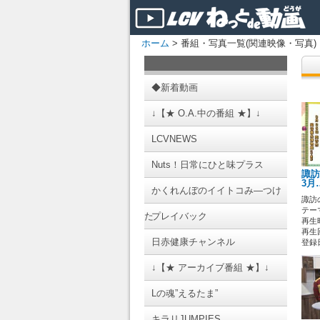
ホーム
> 番組・写真一覧(関連映像・写真)
◆新着動画
↓【★ O.A.中の番組 ★】↓
LCVNEWS
Nuts！日常にひと味プラス
諏訪
3月
かくれんぼのイイトコみ―つけ
諏訪
テーマ
た
プレイバック
再生時
再生
日赤健康チャンネル
登録日 
↓【★ アーカイブ番組 ★】↓
Lの魂”えるたま”
キラリJUMPIES