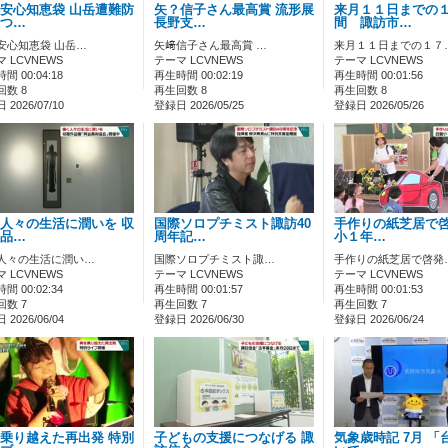
安心知恵袋 山岳遭難防
矢？信子さん最高賞 流形展
来月１１日までの
つ…
長野支…
間 諏訪市…
安心知恵袋 山岳…
矢﨑信子さん最高賞 …
来月１１日までの１７
 LCVNEWS
テーマ LCVNEWS
テーマ LCVNEWS
間 00:04:18
再生時間 00:02:19
再生時間 00:01:56
回数 8
再生回数 8
再生回数 8
2026/07/10
登録日 2026/05/25
登録日 2026/05/26
人々の生活に潤いを 収
国際ソロプチミスト諏訪40
手作りの紙芝居で啓
品…
周年記…
小１年…
人々の生活に潤い…
国際ソロプチミスト諏…
手作りの紙芝居で啓発
 LCVNEWS
テーマ LCVNEWS
テーマ LCVNEWS
間 00:02:34
再生時間 00:01:57
再生時間 00:01:53
回数 7
再生回数 7
再生回数 7
2026/06/04
登録日 2026/06/30
登録日 2026/06/24
乗り越えた再出発 特別
子どもの支援につなげる 諏
気象歳時記 7月 「