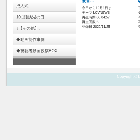
被害…
成人式
今日から12月1日ま…
テーマ LCVNEWS
10.1諏訪湖の日
再生時間 00:04:57
再生回数 6
登録日 2022/11/25
↓【その他】↓
◆動画制作事例
◆視聴者動画投稿BOX
Copyright © L