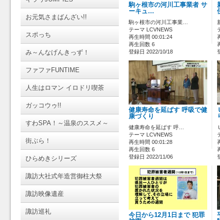
駒ヶ根市の河川工事業者 サ
ーキュ…
お元気さまばんざい!!
駒ヶ根市の河川工事業…
テーマ LCVNEWS
スポっち
再生時間 00:01:24
再生回数 6
み～んなげんきっず！
登録日 2022/10/18
ファファFUNTIME
人生はロマン イロドリ喫茶
ガッコウゥ!!
健康寿命を延ばす 呼吸で健
康づくり
すわSPA！～温泉のススメ～
健康寿命を延ばす 呼…
テーマ LCVNEWS
街ぶら！
再生時間 00:01:28
再生回数 6
登録日 2022/11/06
ひらめきシリーズ
諏訪大社式年造営御柱大祭
諏訪映像遺産
諏訪巡礼
今日から12月1日まで 犯罪