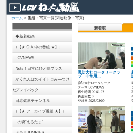
ホーム
> 番組・写真一覧(関連映像・写真)
新着順
◆新着動画
↓【★ O.A.中の番組 ★】↓
LCVNEWS
Nuts！日常にひと味プラス
諏訪大社ロータリークラ
ブ 非常用…
かくれんぼのイイトコみ―つけ
諏訪大社ロータリーク…
テーマ LCVNEWS
た
プレイバック
再生時間 00:01:27
再生回数 6
日赤健康チャンネル
登録日 2023/03/09
↓【★ アーカイブ番組 ★】↓
Lの魂”えるたま”
キラリJUMPIES