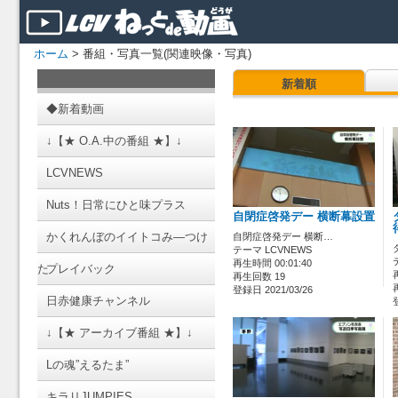
ホーム
> 番組・写真一覧(関連映像・写真)
新着順
◆新着動画
↓【★ O.A.中の番組 ★】↓
LCVNEWS
Nuts！日常にひと味プラス
自閉症啓発デー 横断幕設置
かくれんぼのイイトコみ―つけ
自閉症啓発デー 横断…
テーマ LCVNEWS
再生時間 00:01:40
た
プレイバック
再生回数 19
登録日 2021/03/26
日赤健康チャンネル
↓【★ アーカイブ番組 ★】↓
Lの魂”えるたま”
キラリJUMPIES