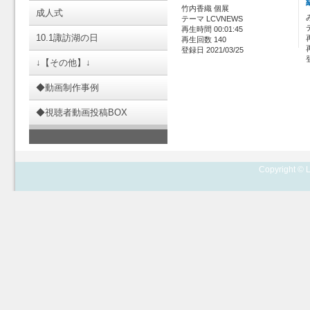
竹内香織 個展
成人式
テーマ LCVNEWS
再生時間 00:01:45
10.1諏訪湖の日
再生回数 140
登録日 2021/03/25
↓【その他】↓
◆動画制作事例
◆視聴者動画投稿BOX
Copyright © L