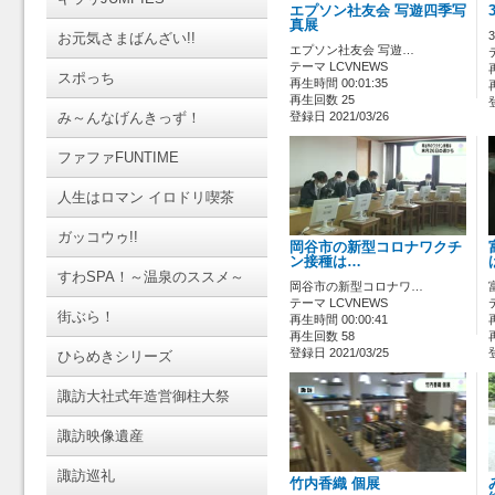
エプソン社友会 写遊四季写
真展
お元気さまばんざい!!
エプソン社友会 写遊…
テーマ LCVNEWS
スポっち
再生時間 00:01:35
再生回数 25
み～んなげんきっず！
登録日 2021/03/26
ファファFUNTIME
人生はロマン イロドリ喫茶
ガッコウゥ!!
岡谷市の新型コロナワクチ
ン接種は…
すわSPA！～温泉のススメ～
岡谷市の新型コロナワ…
テーマ LCVNEWS
街ぶら！
再生時間 00:00:41
再生回数 58
登録日 2021/03/25
ひらめきシリーズ
諏訪大社式年造営御柱大祭
諏訪映像遺産
諏訪巡礼
竹内香織 個展