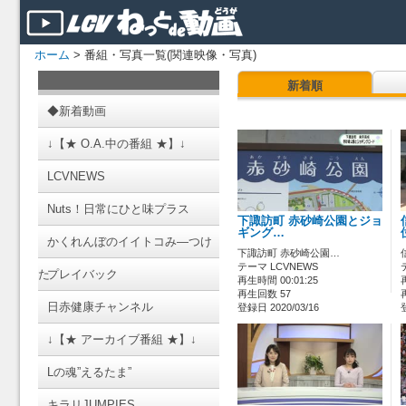
ホーム
> 番組・写真一覧(関連映像・写真)
新着順
◆新着動画
↓【★ O.A.中の番組 ★】↓
LCVNEWS
Nuts！日常にひと味プラス
下諏訪町 赤砂崎公園とジョ
ギング…
かくれんぼのイイトコみ―つけ
下諏訪町 赤砂崎公園…
テーマ LCVNEWS
た
プレイバック
再生時間 00:01:25
再生回数 57
日赤健康チャンネル
登録日 2020/03/16
↓【★ アーカイブ番組 ★】↓
Lの魂”えるたま”
キラリJUMPIES