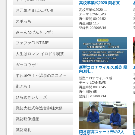
高校卒業式2020 岡谷東
高校卒業式2020 …
お元気さまばんざい!!
テーマ LCVNEWS
再生時間 00:04:52
スポっち
再生回数 115
登録日 2020/03/16
み～んなげんきっず！
ファファFUNTIME
人生はロマン イロドリ喫茶
ガッコウゥ!!
新型コロナウイルス感染 県
内3例…
すわSPA！～温泉のススメ～
新型コロナウイルス感…
テーマ LCVNEWS
街ぶら！
再生時間 00:00:45
再生回数 65
登録日 2020/03/14
ひらめきシリーズ
諏訪大社式年造営御柱大祭
諏訪映像遺産
諏訪巡礼
岡谷南高スケート部の2人