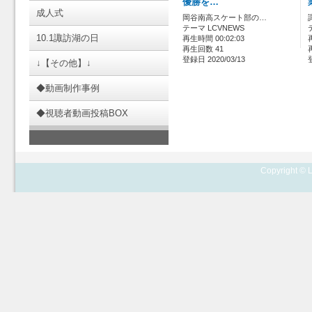
優勝を…
成人式
岡谷南高スケート部の…
テーマ LCVNEWS
10.1諏訪湖の日
再生時間 00:02:03
再生回数 41
登録日 2020/03/13
↓【その他】↓
◆動画制作事例
◆視聴者動画投稿BOX
Copyright © L