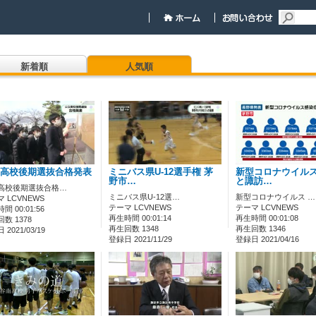
新着順
人気順
高校後期選抜合格発表
ミニバス県U-12選手権 茅
新型コロナウイルス
野市…
と諏訪…
高校後期選抜合格…
ミニバス県U-12選…
新型コロナウイルス …
 LCVNEWS
テーマ LCVNEWS
テーマ LCVNEWS
間 00:01:56
再生時間 00:01:14
再生時間 00:01:08
数 1378
再生回数 1348
再生回数 1346
2021/03/19
登録日 2021/11/29
登録日 2021/04/16