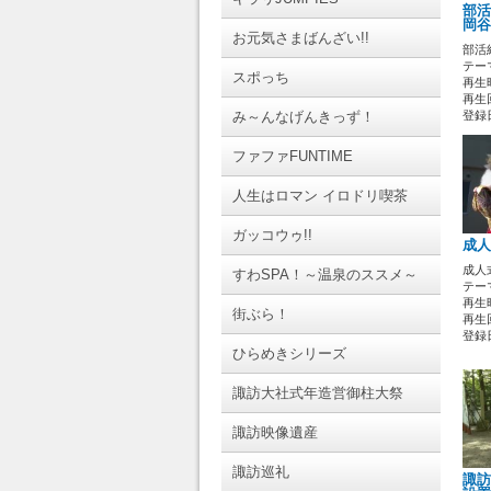
部活
岡谷
お元気さまばんざい!!
部活
テーマ
スポっち
再生時
再生回
み～んなげんきっず！
登録日 
ファファFUNTIME
人生はロマン イロドリ喫茶
ガッコウゥ!!
成人
成人
すわSPA！～温泉のススメ～
テーマ
再生時
街ぶら！
再生回
登録日 
ひらめきシリーズ
諏訪大社式年造営御柱大祭
諏訪映像遺産
諏訪巡礼
諏訪