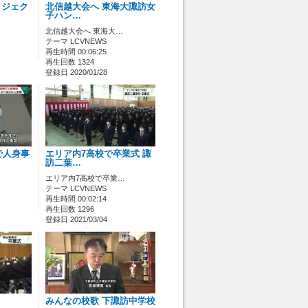
ロジェク
北信越大会へ 東海大諏訪女
子ハン…
北信越大会へ 東海大…
テーマ LCVNEWS
再生時間 00:06:25
再生回数 1324
登録日 2020/01/28
で人身事
エリア内7高校で卒業式 諏
訪二葉…
エリア内7高校で卒業…
テーマ LCVNEWS
再生時間 00:02:14
再生回数 1296
登録日 2021/03/04
みんなの校歌 下諏訪中学校