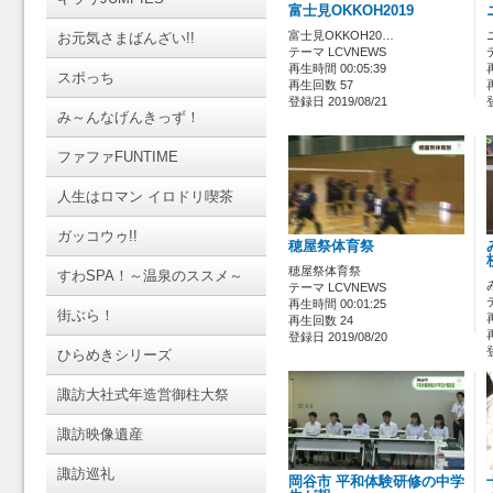
富士見OKKOH2019
富士見OKKOH20…
お元気さまばんざい!!
テーマ LCVNEWS
再生時間 00:05:39
スポっち
再生回数 57
登録日 2019/08/21
み～んなげんきっず！
ファファFUNTIME
人生はロマン イロドリ喫茶
ガッコウゥ!!
穂屋祭体育祭
穂屋祭体育祭
すわSPA！～温泉のススメ～
テーマ LCVNEWS
再生時間 00:01:25
街ぶら！
再生回数 24
登録日 2019/08/20
ひらめきシリーズ
諏訪大社式年造営御柱大祭
諏訪映像遺産
諏訪巡礼
岡谷市 平和体験研修の中学