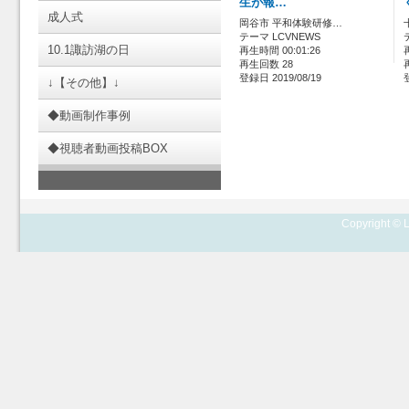
生が報…
成人式
岡谷市 平和体験研修…
テーマ LCVNEWS
10.1諏訪湖の日
再生時間 00:01:26
再生回数 28
登録日 2019/08/19
↓【その他】↓
◆動画制作事例
◆視聴者動画投稿BOX
Copyright © L