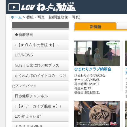
ホーム
> 番組・写真一覧(関連映像・写真)
新着順
◆新着動画
↓【★ O.A.中の番組 ★】↓
LCVNEWS
Nuts！日常にひと味プラス
ひまわりクラブ納涼会
かくれんぼのイイトコみ―つけ
ひまわりクラブ納涼会
テーマ LCVNEWS
再生時間 00:01:11
た
プレイバック
再生回数 13
登録日 2019/08/21
日赤健康チャンネル
↓【★ アーカイブ番組 ★】↓
Lの魂”えるたま”
キラリJUMPIES