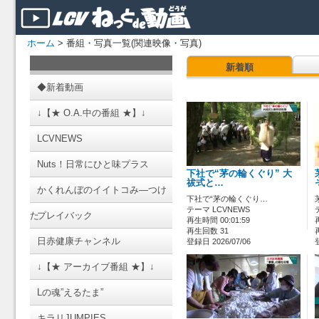
ホーム
> 番組・写真一覧(関連映像・写真)
新着順
◆新着動画
↓【★ O.A.中の番組 ★】↓
LCVNEWS
Nuts！日常にひと味プラス
下社で“茅の輪くぐり” 大
祓式と…
かくれんぼのイイトコみ―つけ
下社で“茅の輪くぐり…
テーマ LCVNEWS
た
プレイバック
再生時間 00:01:59
再生回数 31
日赤健康チャンネル
登録日 2026/07/06
↓【★ アーカイブ番組 ★】↓
Lの魂”えるたま”
キラリJUMPIES