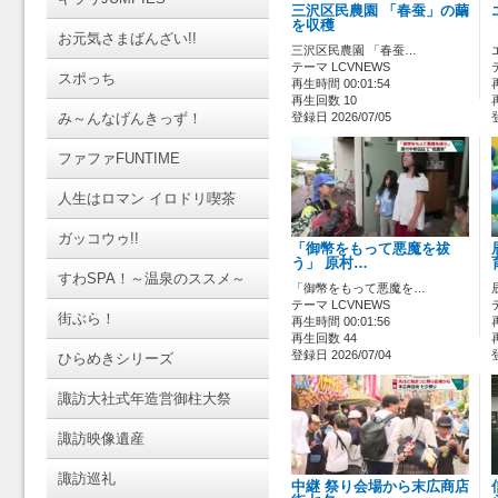
三沢区民農園 「春蚕」の繭
を収穫
お元気さまばんざい!!
三沢区民農園 「春蚕…
テーマ LCVNEWS
スポっち
再生時間 00:01:54
再生回数 10
み～んなげんきっず！
登録日 2026/07/05
ファファFUNTIME
人生はロマン イロドリ喫茶
ガッコウゥ!!
「御幣をもって悪魔を祓
う」 原村…
すわSPA！～温泉のススメ～
「御幣をもって悪魔を…
テーマ LCVNEWS
街ぶら！
再生時間 00:01:56
再生回数 44
登録日 2026/07/04
ひらめきシリーズ
諏訪大社式年造営御柱大祭
諏訪映像遺産
諏訪巡礼
中継 祭り会場から末広商店