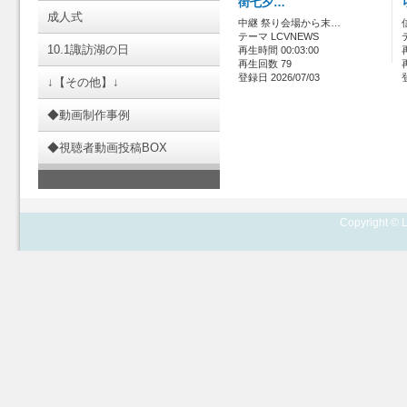
街七夕…
成人式
中継 祭り会場から末…
テーマ LCVNEWS
10.1諏訪湖の日
再生時間 00:03:00
再生回数 79
登録日 2026/07/03
↓【その他】↓
◆動画制作事例
◆視聴者動画投稿BOX
Copyright © L