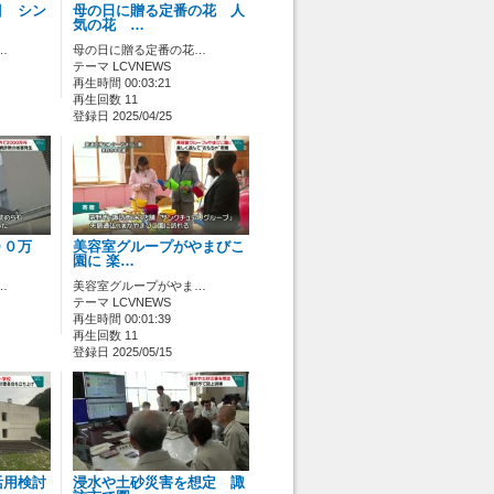
目 シン
母の日に贈る定番の花 人
気の花 …
…
母の日に贈る定番の花…
テーマ LCVNEWS
再生時間 00:03:21
再生回数 11
登録日 2025/04/25
００万
美容室グループがやまびこ
園に 楽…
…
美容室グループがやま…
テーマ LCVNEWS
再生時間 00:01:39
再生回数 11
登録日 2025/05/15
活用検討
浸水や土砂災害を想定 諏