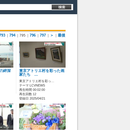
793
794
796
797
＞
最後
｜
｜795
｜
｜
｜
｜
子の絆深
東京アトリエ村を彩った画
家たち …
東京アトリエ村を彩っ…
テーマ LCVNEWS
再生時間 00:02:00
再生回数 12
登録日 2025/04/21