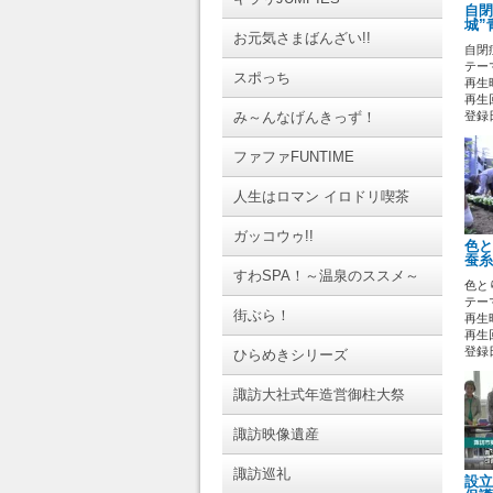
自閉
城”
お元気さまばんざい!!
自閉
テーマ
スポっち
再生時
再生回
み～んなげんきっず！
登録日 
ファファFUNTIME
人生はロマン イロドリ喫茶
ガッコウゥ!!
色
蚕糸
すわSPA！～温泉のススメ～
色と
テーマ
街ぶら！
再生時
再生回
登録日 
ひらめきシリーズ
諏訪大社式年造営御柱大祭
諏訪映像遺産
諏訪巡礼
設立