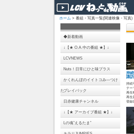
ホーム
> 番組・写真一覧(関連映像・写真)
◆新着動画
↓【★ O.A.中の番組 ★】↓
LCVNEWS
Nuts！日常にひと味プラス
持続
諏訪
かくれんぼのイイトコみ―つけ
持続
テーマ
た
プレイバック
再生時
再生回
日赤健康チャンネル
登録日 
↓【★ アーカイブ番組 ★】↓
Lの魂”えるたま”
キラリJUMPIES