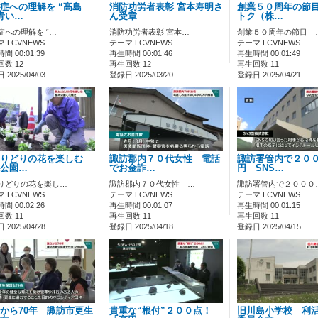
症への理解を “高島
消防功労者表彰 宮本寿明さ
創業５０周年の節
青い…
ん受章
トク（株…
症への理解を “…
消防功労者表彰 宮本…
創業５０周年の節目 
 LCVNEWS
テーマ LCVNEWS
テーマ LCVNEWS
間 00:01:39
再生時間 00:01:46
再生時間 00:01:49
数 12
再生回数 12
再生回数 11
2025/04/03
登録日 2025/03/20
登録日 2025/04/21
とりどりの花を楽しむ
諏訪郡内７０代女性 電話
諏訪署管内で２０
公園…
でお金詐…
円 SNS…
りどりの花を楽し…
諏訪郡内７０代女性 …
諏訪署管内で２０００
 LCVNEWS
テーマ LCVNEWS
テーマ LCVNEWS
間 00:02:26
再生時間 00:01:07
再生時間 00:01:15
数 11
再生回数 11
再生回数 11
2025/04/28
登録日 2025/04/18
登録日 2025/04/15
から70年 諏訪市更生
貴重な“根付”２００点！
旧川島小学校 利