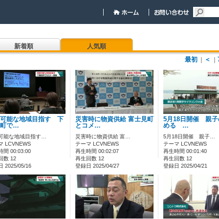
新着順
人気順
最初
＜
｜
｜
可能な地域目指す 下
災害時に物資供給 富士見町
5月18日開催 親
町で…
とコメ…
める …
可能な地域目指す…
災害時に物資供給 富…
5月18日開催 親子…
 LCVNEWS
テーマ LCVNEWS
テーマ LCVNEWS
間 00:03:00
再生時間 00:02:07
再生時間 00:01:40
数 12
再生回数 12
再生回数 12
2025/05/16
登録日 2025/04/27
登録日 2025/04/21