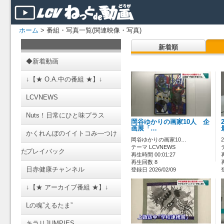
ホーム
> 番組・写真一覧(関連映像・写真)
新着順
◆新着動画
↓【★ O.A.中の番組 ★】↓
LCVNEWS
Nuts！日常にひと味プラス
岡谷ゆかりの画家10人 企
画展「…
かくれんぼのイイトコみ―つけ
岡谷ゆかりの画家10…
テーマ LCVNEWS
た
プレイバック
再生時間 00:01:27
再生回数 8
日赤健康チャンネル
登録日 2026/02/09
↓【★ アーカイブ番組 ★】↓
Lの魂”えるたま”
キラリJUMPIES