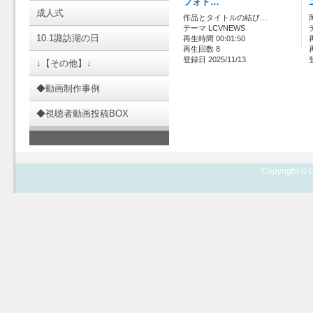
フォト…
成人式
作品とタイトルの結び…
テーマ LCVNEWS
10.1諏訪湖の日
再生時間 00:01:50
再生回数 8
登録日 2025/11/13
↓【その他】↓
◆動画制作事例
◆視聴者動画投稿BOX
Copyright © L