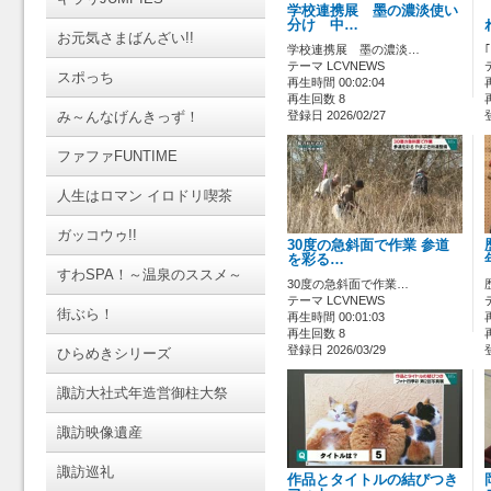
学校連携展 墨の濃淡使い
分け 中…
お元気さまばんざい!!
学校連携展 墨の濃淡…
テーマ LCVNEWS
スポっち
再生時間 00:02:04
再生回数 8
み～んなげんきっず！
登録日 2026/02/27
ファファFUNTIME
人生はロマン イロドリ喫茶
ガッコウゥ!!
30度の急斜面で作業 参道
を彩る…
すわSPA！～温泉のススメ～
30度の急斜面で作業…
テーマ LCVNEWS
街ぶら！
再生時間 00:01:03
再生回数 8
登録日 2026/03/29
ひらめきシリーズ
諏訪大社式年造営御柱大祭
諏訪映像遺産
諏訪巡礼
作品とタイトルの結びつき