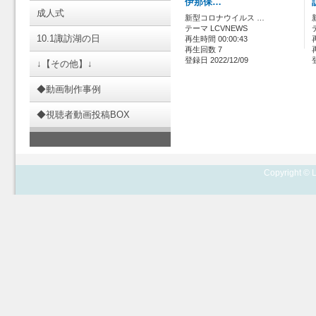
伊那保…
成人式
新型コロナウイルス …
テーマ LCVNEWS
10.1諏訪湖の日
再生時間 00:00:43
再生回数 7
登録日 2022/12/09
↓【その他】↓
◆動画制作事例
◆視聴者動画投稿BOX
Copyright © L