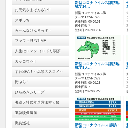
新型コロナウイルス諏訪地
域で14…
お元気さまばんざい!!
新型コロナウイルス諏…
テーマ LCVNEWS
スポっち
再生時間 00:00:31
再生回数 7
み～んなげんきっず！
登録日 2022/06/14
ファファFUNTIME
人生はロマン イロドリ喫茶
ガッコウゥ!!
新型コロナウイルス諏訪地
域で1人…
すわSPA！～温泉のススメ～
新型コロナウイルス諏…
テーマ LCVNEWS
街ぶら！
再生時間 00:00:23
再生回数 7
登録日 2022/06/27
ひらめきシリーズ
諏訪大社式年造営御柱大祭
諏訪映像遺産
諏訪巡礼
新型コロナウイルス 諏訪・