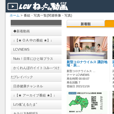
ホーム
> 番組・写真一覧(関連映像・写真)
新着順
◆新着動画
↓【★ O.A.中の番組 ★】↓
LCVNEWS
Nuts！日常にひと味プラス
新型コロナウイルス 諏訪地
域・辰…
かくれんぼのイイトコみ―つけ
新型コロナウイルス …
テーマ LCVNEWS
た
プレイバック
再生時間 00:00:07
再生回数 7
日赤健康チャンネル
登録日 2021/11/16
↓【★ アーカイブ番組 ★】↓
Lの魂”えるたま”
キラリJUMPIES