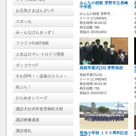
みんなの校歌 茅野市立長峰
中学校
お元気さまばんざい!!
みんなの校歌 茅野市…
テーマ LCVNEWS
スポっち
再生時間 00:04:02
再生回数 788
み～んなげんきっず！
登録日 2019/10/01
ファファFUNTIME
人生はロマン イロドリ喫茶
ガッコウゥ!!
高校卒業式(10) 茅野高校
高校卒業式(10) …
すわSPA！～温泉のススメ～
テーマ LCVNEWS
再生時間 00:03:35
街ぶら！
再生回数 739
登録日 2022/03/17
ひらめきシリーズ
諏訪大社式年造営御柱大祭
諏訪映像遺産
諏訪巡礼
長地小学校 １５０周年記念