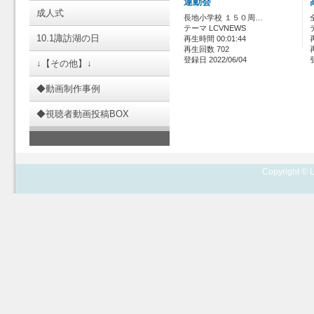
運動会
成人式
長地小学校 １５０周…
テーマ LCVNEWS
10.1諏訪湖の日
再生時間 00:01:44
再生回数 702
登録日 2022/06/04
↓【その他】↓
◆動画制作事例
◆視聴者動画投稿BOX
Copyright © L