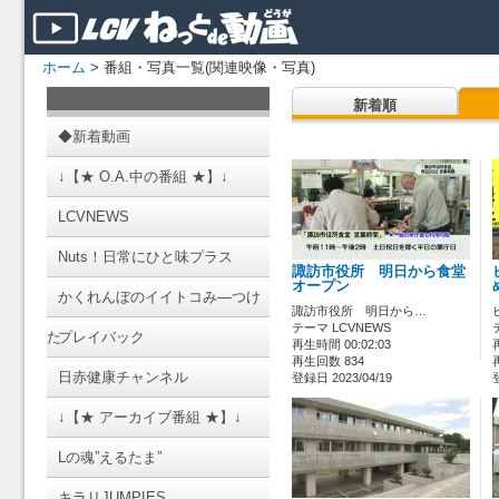
ホーム
> 番組・写真一覧(関連映像・写真)
新着順
◆新着動画
↓【★ O.A.中の番組 ★】↓
LCVNEWS
Nuts！日常にひと味プラス
諏訪市役所 明日から食堂
オープン
かくれんぼのイイトコみ―つけ
諏訪市役所 明日から…
テーマ LCVNEWS
た
プレイバック
再生時間 00:02:03
再生回数 834
日赤健康チャンネル
登録日 2023/04/19
↓【★ アーカイブ番組 ★】↓
Lの魂”えるたま”
キラリJUMPIES