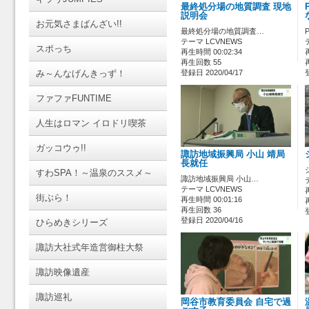
最終処分場の地質調査 現地
説明会
お元気さまばんざい!!
最終処分場の地質調査…
テーマ LCVNEWS
スポっち
再生時間 00:02:34
再生回数 55
み～んなげんきっず！
登録日 2020/04/17
ファファFUNTIME
人生はロマン イロドリ喫茶
ガッコウゥ!!
諏訪地域振興局 小山 靖局
長就任
すわSPA！～温泉のススメ～
諏訪地域振興局 小山…
テーマ LCVNEWS
街ぶら！
再生時間 00:01:16
再生回数 36
登録日 2020/04/16
ひらめきシリーズ
諏訪大社式年造営御柱大祭
諏訪映像遺産
諏訪巡礼
岡谷市教育委員会 自宅で過