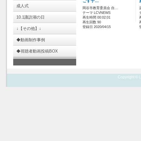
ごす子…
成人式
岡谷市教育委員会 自…
テーマ LCVNEWS
10.1諏訪湖の日
再生時間 00:02:01
再生回数 90
登録日 2020/04/15
↓【その他】↓
◆動画制作事例
◆視聴者動画投稿BOX
Copyright © L