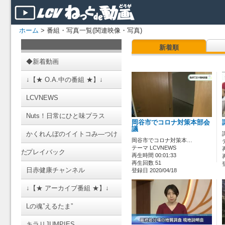
ホーム
> 番組・写真一覧(関連映像・写真)
新着順
◆新着動画
↓【★ O.A.中の番組 ★】↓
LCVNEWS
Nuts！日常にひと味プラス
岡谷市でコロナ対策本部会
議
かくれんぼのイイトコみ―つけ
岡谷市でコロナ対策本…
テーマ LCVNEWS
た
プレイバック
再生時間 00:01:33
再生回数 51
日赤健康チャンネル
登録日 2020/04/18
↓【★ アーカイブ番組 ★】↓
Lの魂”えるたま”
キラリJUMPIES