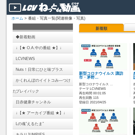
ホーム
> 番組・写真一覧(関連映像・写真)
新着順
◆新着動画
↓【★ O.A.中の番組 ★】↓
LCVNEWS
Nuts！日常にひと味プラス
新型コロナウイルス 諏訪
市・茅野…
かくれんぼのイイトコみ―つけ
新型コロナウイルス …
テーマ LCVNEWS
た
プレイバック
再生時間 00:01:05
再生回数 115
日赤健康チャンネル
登録日 2021/04/25
↓【★ アーカイブ番組 ★】↓
Lの魂”えるたま”
キラリJUMPIES