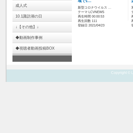
域で1…
成人式
新型コロナウイルス …
テーマ LCVNEWS
10.1諏訪湖の日
再生時間 00:00:53
再生回数 111
登録日 2021/04/23
↓【その他】↓
◆動画制作事例
◆視聴者動画投稿BOX
Copyright © L