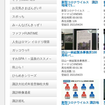
新型コロナウイルス 諏訪
地域で1…
お元気さまばんざい!!
新型コロナウイルス …
テーマ LCVNEWS
スポっち
再生時間 00:00:55
再生回数 126
み～んなげんきっず！
登録日 2021/04/24
ファファFUNTIME
人生はロマン イロドリ喫茶
ガッコウゥ!!
旧山一林組製糸事務所100
周年パ…
すわSPA！～温泉のススメ～
旧山一林組製糸事務所…
テーマ LCVNEWS
街ぶら！
再生時間 00:01:36
再生回数 11
登録日 2021/04/23
ひらめきシリーズ
諏訪大社式年造営御柱大祭
諏訪映像遺産
諏訪巡礼
新型コロナウイルス 諏訪地