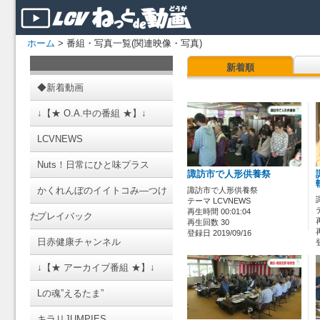
ホーム
> 番組・写真一覧(関連映像・写真)
新着順
◆新着動画
↓【★ O.A.中の番組 ★】↓
LCVNEWS
Nuts！日常にひと味プラス
諏訪市で人形供養祭
かくれんぼのイイトコみ―つけ
諏訪市で人形供養祭
テーマ LCVNEWS
再生時間 00:01:04
た
プレイバック
再生回数 30
登録日 2019/09/16
日赤健康チャンネル
↓【★ アーカイブ番組 ★】↓
Lの魂”えるたま”
キラリJUMPIES