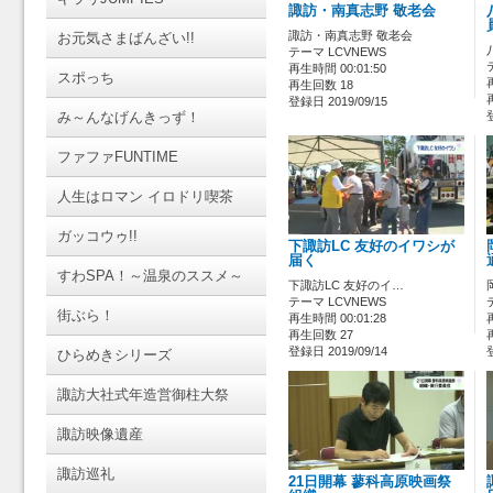
諏訪・南真志野 敬老会
諏訪・南真志野 敬老会
お元気さまばんざい!!
テーマ LCVNEWS
再生時間 00:01:50
スポっち
再生回数 18
登録日 2019/09/15
み～んなげんきっず！
ファファFUNTIME
人生はロマン イロドリ喫茶
ガッコウゥ!!
下諏訪LC 友好のイワシが
届く
すわSPA！～温泉のススメ～
下諏訪LC 友好のイ…
テーマ LCVNEWS
街ぶら！
再生時間 00:01:28
再生回数 27
登録日 2019/09/14
ひらめきシリーズ
諏訪大社式年造営御柱大祭
諏訪映像遺産
諏訪巡礼
21日開幕 蓼科高原映画祭