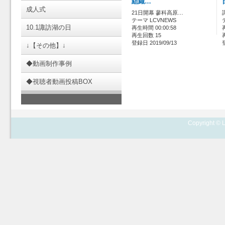
組織…
成人式
21日開幕 蓼科高原…
テーマ LCVNEWS
10.1諏訪湖の日
再生時間 00:00:58
再生回数 15
登録日 2019/09/13
↓【その他】↓
◆動画制作事例
◆視聴者動画投稿BOX
Copyright © L