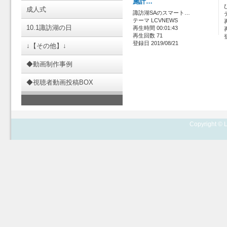
施計…
成人式
諏訪湖SAのスマート…
テーマ LCVNEWS
10.1諏訪湖の日
再生時間 00:01:43
再生回数 71
登録日 2019/08/21
↓【その他】↓
◆動画制作事例
◆視聴者動画投稿BOX
Copyright © L