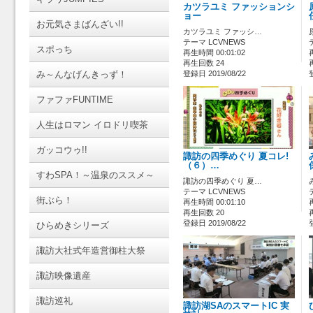
カツラユミ ファッションシ
ョー
お元気さまばんざい!!
カツラユミ ファッシ…
テーマ LCVNEWS
スポっち
再生時間 00:01:02
再生回数 24
み～んなげんきっず！
登録日 2019/08/22
ファファFUNTIME
人生はロマン イロドリ喫茶
ガッコウゥ!!
諏訪の四季めぐり 夏コレ!
（６）…
すわSPA！～温泉のススメ～
諏訪の四季めぐり 夏…
テーマ LCVNEWS
街ぶら！
再生時間 00:01:10
再生回数 20
登録日 2019/08/22
ひらめきシリーズ
諏訪大社式年造営御柱大祭
諏訪映像遺産
諏訪巡礼
諏訪湖SAのスマートIC 実