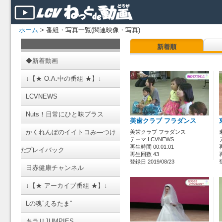
ホーム
> 番組・写真一覧(関連映像・写真)
新着順
◆新着動画
↓【★ O.A.中の番組 ★】↓
LCVNEWS
Nuts！日常にひと味プラス
美歯クラブ フラダンス
かくれんぼのイイトコみ―つけ
美歯クラブ フラダンス
テーマ LCVNEWS
再生時間 00:01:01
た
プレイバック
再生回数 43
登録日 2019/08/23
日赤健康チャンネル
↓【★ アーカイブ番組 ★】↓
Lの魂”えるたま”
キラリJUMPIES