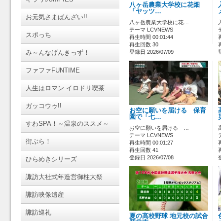
八ヶ岳農業大学校に花畑
「ヤッツ…
お元気さまばんざい!!
八ヶ岳農業大学校に花…
テーマ LCVNEWS
スポっち
再生時間 00:01:44
再生回数 30
み～んなげんきっず！
登録日 2026/07/09
ファファFUNTIME
人生はロマン イロドリ喫茶
ガッコウゥ!!
お空に願いを届ける 保育
園で「七…
すわSPA！～温泉のススメ～
お空に願いを届ける …
テーマ LCVNEWS
街ぶら！
再生時間 00:01:27
再生回数 41
登録日 2026/07/08
ひらめきシリーズ
諏訪大社式年造営御柱大祭
諏訪映像遺産
諏訪巡礼
夏の高校野球 地元校の試合