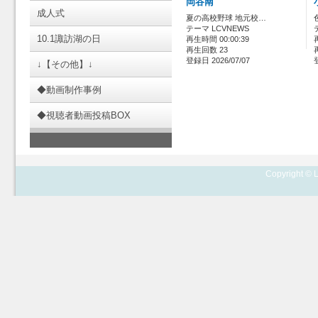
岡谷南
成人式
夏の高校野球 地元校…
テーマ LCVNEWS
10.1諏訪湖の日
再生時間 00:00:39
再生回数 23
登録日 2026/07/07
↓【その他】↓
◆動画制作事例
◆視聴者動画投稿BOX
Copyright © L