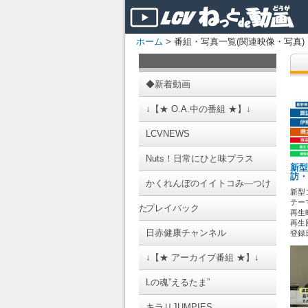
ホーム
> 番組・写真一覧(関連映像・写真)
◆新着動画
↓【★ O.A.中の番組 ★】↓
LCVNEWS
Nuts！日常にひと味プラス
新型
訪・
かくれんぼのイイトコみ―つけ
新型
テーマ
た
プレイバック
再生時
再生
日赤健康チャンネル
登録日 
↓【★ アーカイブ番組 ★】↓
Lの魂”えるたま”
キラリJUMPIES