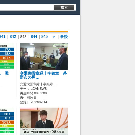
841
842
844
845
＞
最後
｜
｜843
｜
｜
｜
｜
ス 諏
交通栄誉章緑十字銀章 茅
野市の男…
…
交通栄誉章緑十字銀章…
テーマ LCVNEWS
再生時間 00:02:00
再生回数 8
登録日 2023/02/14