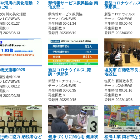
や河川の美化活動 2
県情報サービス振興協会 南
新型コロナウイルス
に知…
信支部…
伊那保…
や河川の美化活動…
県情報サービス振興協…
新型コロナウイルス …
 LCVNEWS
テーマ LCVNEWS
テーマ LCVNEWS
間 00:01:27
再生時間 00:01:34
再生時間 00:00:40
回数 8
再生回数 8
再生回数 8
2023/03/13
登録日 2023/03/19
登録日 2023/03/02
概況速報0928
新型コロナウイルス_諏
塩尻市 百瀬敬市長
訪・伊那保…
地区住…
概況速報0928
新型コロナウイルス_…
塩尻市 百瀬敬市長 …
 LCVNEWS
テーマ LCVNEWS
テーマ LCVNEWS
間 00:06:12
再生時間 00:00:35
再生時間 00:01:16
回数 8
再生回数 8
再生回数 8
2022/09/28
登録日 2022/10/15
登録日 2022/10/26
行政に協力 納税者など
健康づくりに関心を 健康状
松澤工業 岡谷市な