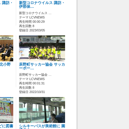
 諏訪・
新型コロナウイルス 諏訪・
伊那保…
新型コロナウイルス …
テーマ LCVNEWS
再生時間 00:00:29
再生回数 8
登録日 2023/03/05
 北小野
辰野町サッカー協会 サッカ
ーボー…
辰野町サッカー協会 …
テーマ LCVNEWS
再生時間 00:01:31
再生回数 8
登録日 2022/10/31
どに図書
シルキーバスが美術館に 園