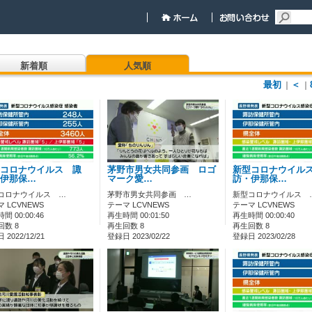
新着順
人気順
最初
＜
｜
｜
コロナウイルス 諏
茅野市男女共同参画 ロゴ
新型コロナウイル
伊那保…
マーク愛…
訪・伊那保…
コロナウイルス …
茅野市男女共同参画 …
新型コロナウイルス 
 LCVNEWS
テーマ LCVNEWS
テーマ LCVNEWS
間 00:00:46
再生時間 00:01:50
再生時間 00:00:40
回数 8
再生回数 8
再生回数 8
2022/12/21
登録日 2023/02/22
登録日 2023/02/28