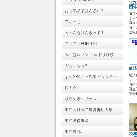
道路
団体
お元気さまばんざい!!
道路
テーマ
スポっち
再生時
再生
み～んなげんきっず！
登録日 
ファファFUNTIME
人生はロマン イロドリ喫茶
ガッコウゥ!!
経済
経済
すわSPA！～温泉のススメ～
テーマ
再生時
街ぶら！
再生
登録日 
ひらめきシリーズ
諏訪大社式年造営御柱大祭
諏訪映像遺産
諏訪巡礼
税務