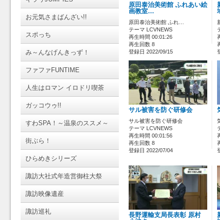
原田泰治美術館 ふれあい絵
画教室…
お元気さまばんざい!!
原田泰治美術館 ふれ…
テーマ LCVNEWS
スポっち
再生時間 00:01:26
再生回数 8
み～んなげんきっず！
登録日 2022/09/15
ファファFUNTIME
人生はロマン イロドリ喫茶
ガッコウゥ!!
サル被害を防ぐ研修会
サル被害を防ぐ研修会
すわSPA！～温泉のススメ～
テーマ LCVNEWS
再生時間 00:01:56
街ぶら！
再生回数 8
登録日 2022/07/04
ひらめきシリーズ
諏訪大社式年造営御柱大祭
諏訪映像遺産
諏訪巡礼
長野運輸支局長表彰 原村