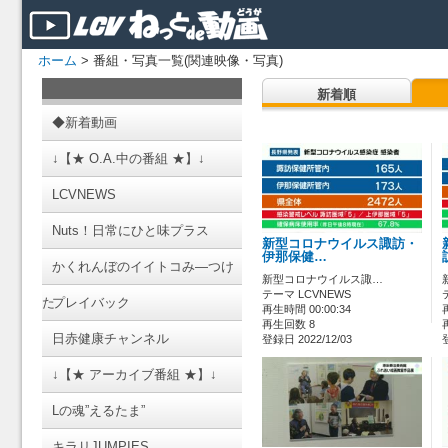
ホーム
> 番組・写真一覧(関連映像・写真)
新着順
◆新着動画
↓【★ O.A.中の番組 ★】↓
LCVNEWS
Nuts！日常にひと味プラス
新型コロナウイルス諏訪・
伊那保健…
かくれんぼのイイトコみ―つけ
新型コロナウイルス諏…
テーマ LCVNEWS
た
プレイバック
再生時間 00:00:34
再生回数 8
日赤健康チャンネル
登録日 2022/12/03
↓【★ アーカイブ番組 ★】↓
Lの魂”えるたま”
キラリJUMPIES