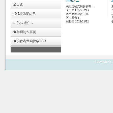
小池さ…
成人式
長野運輸支局長表彰 …
テーマ LCVNEWS
10.1諏訪湖の日
再生時間 00:01:45
再生回数 8
登録日 2021/11/12
↓【その他】↓
◆動画制作事例
◆視聴者動画投稿BOX
Copyright © L